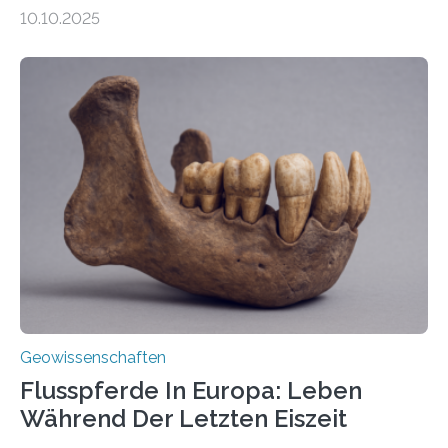
Magmabewegungen ausgelöst werden. Wie tickt ein
10.10.2025
Vulkan? Was passiert in der Erde darunter? Wo
entstehen Erschütterungen – Tremore genannt –
erzeugt durch Magma oder Gase, die sich durch
Schlote einen Weg nach oben bahnen? Jun.-Prof. Dr.
Miriam Christina Reiss, Vulkanseismologin an der
Johannes Gutenberg-Universität Mainz (JGU), und ihr
Team haben am Vulkan Oldoinyo Lengai in Tansania
solche Tremore lokalisiert. „Wir konnten die Tremore
nicht nur nachweisen, sondern ihren Ort in…
Geowissenschaften
Flusspferde In Europa: Leben
Während Der Letzten Eiszeit