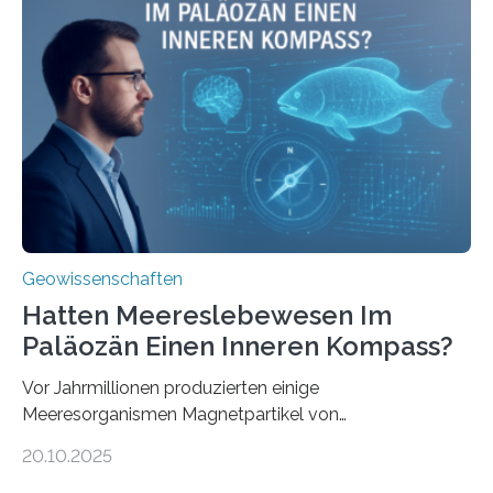
mit dem Titel „Iron’s Irony“ ist in Communications Earth
& Environment erschienen. Die Studie fasst bestehende
Forschungsergebnisse zusammen und interpretiert sie
neu, um zu erklären, wie Eisen, das aus hydrothermalen
Systemen freigesetzt wird, über ganze Ozeanbecken
transportiert werden kann. „Das…
Geowissenschaften
Hatten Meereslebewesen Im
Paläozän Einen Inneren Kompass?
Vor Jahrmillionen produzierten einige
Meeresorganismen Magnetpartikel von
ungewöhnlicher Größe, die heute als Fossilien in
20.10.2025
Sedimenten zu finden sind. Nun ist es einem