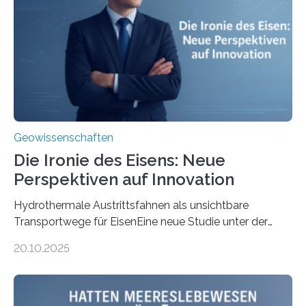
Geowissenschaften
Die Ironie des Eisens: Neue
Perspektiven auf Innovation
Hydrothermale Austrittsfahnen als unsichtbare
Transportwege für EisenEine neue Studie unter der
Leitung des MARUM – Zentrum für Marine
20.10.2025
Umweltwissenschaften der Universität Bremen –
beleuchtet, wie hydrothermale Quellen am
Meeresboden die Eisenverfügbarkeit und den globalen
Stoffkreislauf im Ozean prägen. Die Überblicksstudie