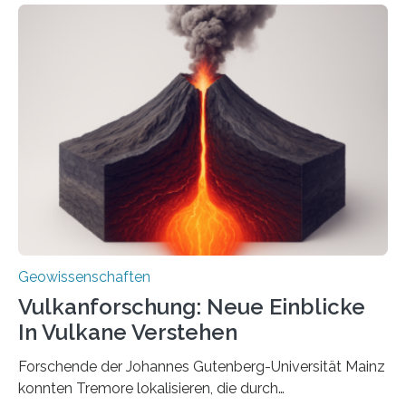
internationalen Team gelungen, die magnetischen
Domänen auf einem dieser „Riesenmagnetfossilien” mit
einer raffinierten Methode an der Diamond-
Röntgenquelle zu kartieren. Ihre Analyse zeigt, dass
diese Partikel es den Organismen ermöglicht haben
könnten, winzige Schwankungen sowohl in der
Richtung als auch in der Intensität des Erdmagnetfelds
wahrzunehmen. Dadurch konnten sie sich verorten und
über den Ozean navigieren. Vor einigen Jahren…
Geowissenschaften
Vulkanforschung: Neue Einblicke
In Vulkane Verstehen
Forschende der Johannes Gutenberg-Universität Mainz
konnten Tremore lokalisieren, die durch