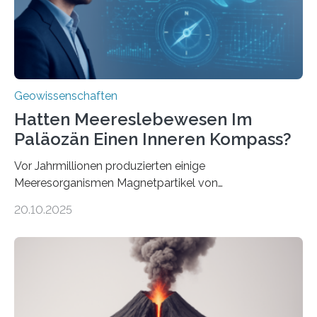
transportiert werden kann. „Das…
Geowissenschaften
Hatten Meereslebewesen Im
Paläozän Einen Inneren Kompass?
Vor Jahrmillionen produzierten einige
Meeresorganismen Magnetpartikel von
ungewöhnlicher Größe, die heute als Fossilien in
20.10.2025
Sedimenten zu finden sind. Nun ist es einem
internationalen Team gelungen, die magnetischen
Domänen auf einem dieser „Riesenmagnetfossilien” mit
einer raffinierten Methode an der Diamond-
Röntgenquelle zu kartieren. Ihre Analyse zeigt, dass
diese Partikel es den Organismen ermöglicht haben