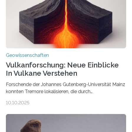
könnten, winzige Schwankungen sowohl in der
Richtung als auch in der Intensität des Erdmagnetfelds
wahrzunehmen. Dadurch konnten sie sich verorten und
über den Ozean navigieren. Vor einigen Jahren…
Geowissenschaften
Vulkanforschung: Neue Einblicke
In Vulkane Verstehen
Forschende der Johannes Gutenberg-Universität Mainz
konnten Tremore lokalisieren, die durch
Magmabewegungen ausgelöst werden. Wie tickt ein
10.10.2025
Vulkan? Was passiert in der Erde darunter? Wo
entstehen Erschütterungen – Tremore genannt –
erzeugt durch Magma oder Gase, die sich durch
Schlote einen Weg nach oben bahnen? Jun.-Prof. Dr.