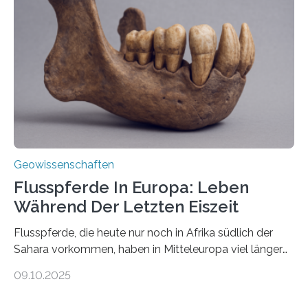
Miriam Christina Reiss, Vulkanseismologin an der
Johannes Gutenberg-Universität Mainz (JGU), und ihr
Team haben am Vulkan Oldoinyo Lengai in Tansania
solche Tremore lokalisiert. „Wir konnten die Tremore
nicht nur nachweisen, sondern ihren Ort in…
Geowissenschaften
Flusspferde In Europa: Leben
Während Der Letzten Eiszeit
Flusspferde, die heute nur noch in Afrika südlich der
Sahara vorkommen, haben in Mitteleuropa viel länger
überlebt, als bisher angenommen. Analysen von
09.10.2025
Knochenfunden zeigen, dass Flusspferde noch vor
etwa 47.000 bis 31.000 Jahren im Oberrheingraben