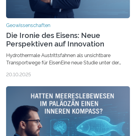
Geowissenschaften
Die Ironie des Eisens: Neue
Perspektiven auf Innovation
Hydrothermale Austrittsfahnen als unsichtbare
Transportwege für EisenEine neue Studie unter der
Leitung des MARUM – Zentrum für Marine
20.10.2025
Umweltwissenschaften der Universität Bremen –
beleuchtet, wie hydrothermale Quellen am
Meeresboden die Eisenverfügbarkeit und den globalen
Stoffkreislauf im Ozean prägen. Die Überblicksstudie
mit dem Titel „Iron’s Irony“ ist in Communications Earth
& Environment erschienen. Die Studie fasst bestehende
Forschungsergebnisse zusammen und interpretiert sie
neu, um zu erklären, wie Eisen, das aus hydrothermalen
Systemen freigesetzt wird, über ganze Ozeanbecken