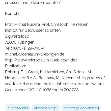
erfassen und erklären könnten.”
Kontakt:
Prof. Michal Kucera, Prof. Christoph Hemleben
Institut für Geowissenschaften
Sigwartstr. 10
72076 Tübingen
Tel.: (07071) 29-74674
michal.kucera@uni-tuebingen.de
http://www.micropal.uni-tuebingen.de/
Publikation:
Rohling, E.J., Grant, K., Hemleben, Ch., Siddall, M.,
Hoogakker, B.A.A., Bolshaw, M., Kucera, M. High rates of
sea-level rise during the last interglacial period. Nature
Geoscience. DOI: 10.1038/ngeo.2007.28
Klimawandel
Meeresspiegel
Meeresspiegelanstieg