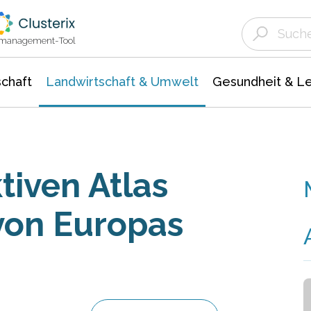
Landwirtschaft & Umwelt
Gesundheit &
Agrar- Forstwissenschaften
Unternehmensmeldungen
Biowissenschafte
Ökologie Umwelt- Naturschutz
ktmanagement-Tool
chaft
Landwirtschaft & Umwelt
Gesundheit & L
tiven Atlas
von Europas