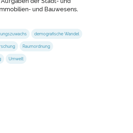
 Aufgaben der Stadt- und
mmobilien- und Bauwesens.
rungszuwachs
demografische Wandel
rschung
Raumordnung
g
Umwelt