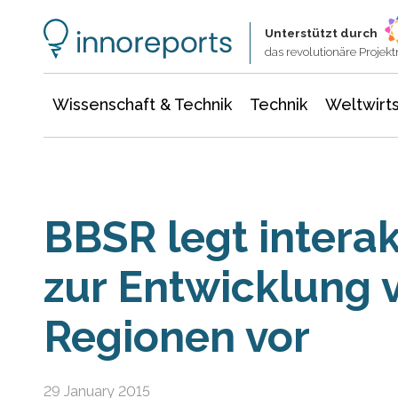
Wissenschaft & Technik
Informationstechnologie
Energie & Elektrotechnik
Unterstützt durch
das revolutionäre Proje
Wissenschaft & Technik
Technik
Weltwirts
BBSR legt interak
zur Entwicklung 
Regionen vor
29 January 2015