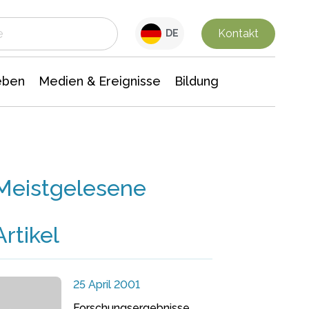
 Leben
Medien & Ereignisse
Interdisziplinäre Forschung
Veranstaltungsnachrichten
n Chemie
Gesellschaftswissenschaften
Kontakt
DE
eben
Medien & Ereignisse
Bildung
Meistgelesene
Artikel
25 April 2001
Forschungsergebnisse