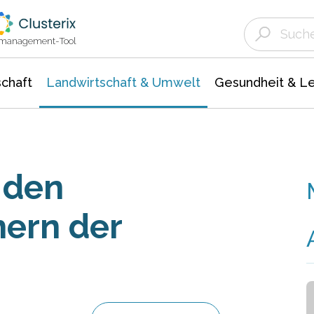
Landwirtschaft & Umwelt
Gesundheit &
Agrar- Forstwissenschaften
Unternehmensmeldungen
Biowissenschafte
Ökologie Umwelt- Naturschutz
ktmanagement-Tool
chaft
Landwirtschaft & Umwelt
Gesundheit & L
 den
ern der