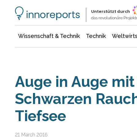
Wissenschaft & Technik
Informationstechnologie
Energie & Elektrotechnik
Unterstützt durch
das revolutionäre Proje
Wissenschaft & Technik
Technik
Weltwirts
Auge in Auge mit
Schwarzen Rauch
Tiefsee
21 March 2016