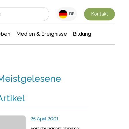
 Leben
Medien & Ereignisse
Interdisziplinäre Forschung
Veranstaltungsnachrichten
n Chemie
Gesellschaftswissenschaften
Kontakt
DE
eben
Medien & Ereignisse
Bildung
Meistgelesene
Artikel
25 April 2001
Forschungsergebnisse