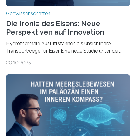
Geowissenschaften
Die Ironie des Eisens: Neue
Perspektiven auf Innovation
Hydrothermale Austrittsfahnen als unsichtbare
Transportwege für EisenEine neue Studie unter der
Leitung des MARUM – Zentrum für Marine
20.10.2025
Umweltwissenschaften der Universität Bremen –
beleuchtet, wie hydrothermale Quellen am
Meeresboden die Eisenverfügbarkeit und den globalen
Stoffkreislauf im Ozean prägen. Die Überblicksstudie
mit dem Titel „Iron’s Irony“ ist in Communications Earth
& Environment erschienen. Die Studie fasst bestehende
Forschungsergebnisse zusammen und interpretiert sie
neu, um zu erklären, wie Eisen, das aus hydrothermalen
Systemen freigesetzt wird, über ganze Ozeanbecken
transportiert werden kann. „Das…