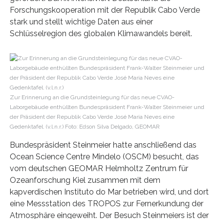
Forschungskooperation mit der Republik Cabo Verde
stark und stellt wichtige Daten aus einer
Schlüsselregion des globalen Klimawandels bereit.
Zur Erinnerung an die Grundsteinlegung für das neue CVAO-
Laborgebäude enthüllten Bundespräsident Frank-Walter Steinmeier und
der Präsident der Republik Cabo Verde José Maria Neves eine
Gedenktafel. (v.l.n.r.) Foto: Edson Silva Delgado, GEOMAR
Bundespräsident Steinmeier hatte anschließend das
Ocean Science Centre Mindelo (OSCM) besucht, das
vom deutschen GEOMAR Helmholtz Zentrum für
Ozeanforschung Kiel zusammen mit dem
kapverdischen Instituto do Mar betrieben wird, und dort
eine Messstation des TROPOS zur Fernerkundung der
Atmosphäre eingeweiht. Der Besuch Steinmeiers ist der