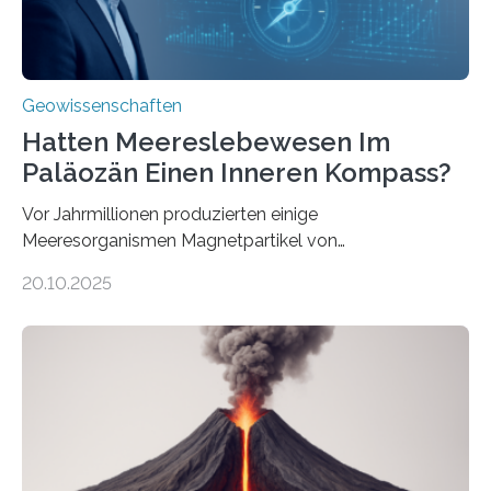
Geowissenschaften
Hatten Meereslebewesen Im
Paläozän Einen Inneren Kompass?
Vor Jahrmillionen produzierten einige
Meeresorganismen Magnetpartikel von
ungewöhnlicher Größe, die heute als Fossilien in
20.10.2025
Sedimenten zu finden sind. Nun ist es einem
internationalen Team gelungen, die magnetischen
Domänen auf einem dieser „Riesenmagnetfossilien” mit
einer raffinierten Methode an der Diamond-
Röntgenquelle zu kartieren. Ihre Analyse zeigt, dass
diese Partikel es den Organismen ermöglicht haben
könnten, winzige Schwankungen sowohl in der
Richtung als auch in der Intensität des Erdmagnetfelds