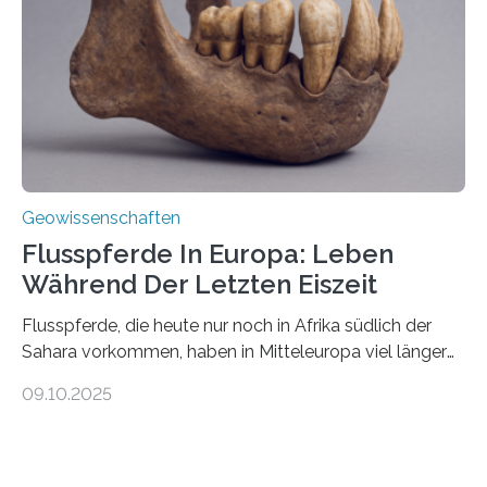
Team haben am Vulkan Oldoinyo Lengai in Tansania
solche Tremore lokalisiert. „Wir konnten die Tremore
nicht nur nachweisen, sondern ihren Ort in…
Geowissenschaften
Flusspferde In Europa: Leben
Während Der Letzten Eiszeit
Flusspferde, die heute nur noch in Afrika südlich der
Sahara vorkommen, haben in Mitteleuropa viel länger
überlebt, als bisher angenommen. Analysen von
09.10.2025
Knochenfunden zeigen, dass Flusspferde noch vor
etwa 47.000 bis 31.000 Jahren im Oberrheingraben
lebten, also während der letzten Eiszeit. Ein
internationales Forschungsteam angeführt durch die