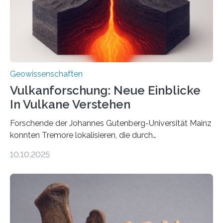
wahrzunehmen. Dadurch konnten sie sich verorten und
über den Ozean navigieren. Vor einigen Jahren…
Geowissenschaften
Vulkanforschung: Neue Einblicke
In Vulkane Verstehen
Forschende der Johannes Gutenberg-Universität Mainz
konnten Tremore lokalisieren, die durch
Magmabewegungen ausgelöst werden. Wie tickt ein
10.10.2025
Vulkan? Was passiert in der Erde darunter? Wo
entstehen Erschütterungen – Tremore genannt –
erzeugt durch Magma oder Gase, die sich durch
Schlote einen Weg nach oben bahnen? Jun.-Prof. Dr.
Miriam Christina Reiss, Vulkanseismologin an der
Johannes Gutenberg-Universität Mainz (JGU), und ihr