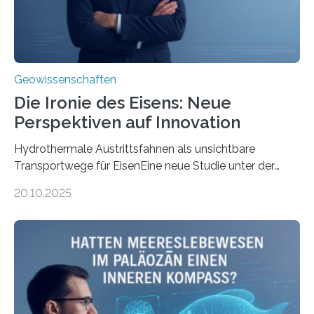
Geowissenschaften
Die Ironie des Eisens: Neue
Perspektiven auf Innovation
Hydrothermale Austrittsfahnen als unsichtbare
Transportwege für EisenEine neue Studie unter der
Leitung des MARUM – Zentrum für Marine
20.10.2025
Umweltwissenschaften der Universität Bremen –
beleuchtet, wie hydrothermale Quellen am
Meeresboden die Eisenverfügbarkeit und den globalen
Stoffkreislauf im Ozean prägen. Die Überblicksstudie
mit dem Titel „Iron’s Irony“ ist in Communications Earth
& Environment erschienen. Die Studie fasst bestehende
Forschungsergebnisse zusammen und interpretiert sie