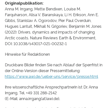
Originalpublikation:
Anna M. Irrgang, Mette Bendixen, Louise M.
Farquharson, Alisa V. Baranskaya, Li H. Erikson, Ann E.
Gibbs, Stanislav A. Ogorodov, Pier Paul Overduin,
Hugues Lantuit, Mikhail N. Grigoriev, Benjamin M. Jones
(2022): Drivers, dynamics and impacts of changing
Arctic coasts. Nature Reviews Earth & Environment,
DOI: 10.1038/s43017-021-00232-1
Hinweise für Redaktionen
Druckbare Bilder finden Sie nach Ablauf der Sperrfrist in
der Online-Version dieser Pressemitteilung:
https://www.awi.de/ueber-uns/service/presse.html
Ihre wissenschaftliche Ansprechpartnerin ist Dr. Anna
Irrgang, Tel. +49 331 288-2142
(E-Mail: anna.irrgang(at)awi.de).