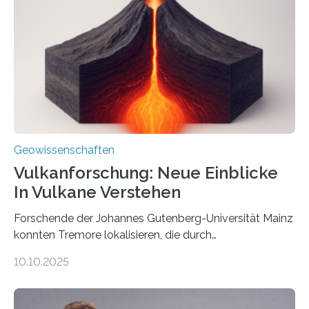
diese Partikel es den Organismen ermöglicht haben
könnten, winzige Schwankungen sowohl in der
Richtung als auch in der Intensität des Erdmagnetfelds
wahrzunehmen. Dadurch konnten sie sich verorten und
über den Ozean navigieren. Vor einigen Jahren…
Geowissenschaften
Vulkanforschung: Neue Einblicke
In Vulkane Verstehen
Forschende der Johannes Gutenberg-Universität Mainz
konnten Tremore lokalisieren, die durch
Magmabewegungen ausgelöst werden. Wie tickt ein
10.10.2025
Vulkan? Was passiert in der Erde darunter? Wo
entstehen Erschütterungen – Tremore genannt –
erzeugt durch Magma oder Gase, die sich durch