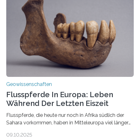
Schlote einen Weg nach oben bahnen? Jun.-Prof. Dr.
Miriam Christina Reiss, Vulkanseismologin an der
Johannes Gutenberg-Universität Mainz (JGU), und ihr
Team haben am Vulkan Oldoinyo Lengai in Tansania
solche Tremore lokalisiert. „Wir konnten die Tremore
nicht nur nachweisen, sondern ihren Ort in…
Geowissenschaften
Flusspferde In Europa: Leben
Während Der Letzten Eiszeit
Flusspferde, die heute nur noch in Afrika südlich der
Sahara vorkommen, haben in Mitteleuropa viel länger
überlebt, als bisher angenommen. Analysen von
09.10.2025
Knochenfunden zeigen, dass Flusspferde noch vor