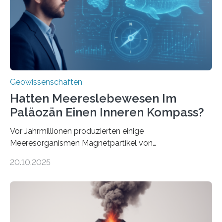
neu, um zu erklären, wie Eisen, das aus hydrothermalen
Systemen freigesetzt wird, über ganze Ozeanbecken
transportiert werden kann. „Das…
Geowissenschaften
Hatten Meereslebewesen Im
Paläozän Einen Inneren Kompass?
Vor Jahrmillionen produzierten einige
Meeresorganismen Magnetpartikel von
ungewöhnlicher Größe, die heute als Fossilien in
20.10.2025
Sedimenten zu finden sind. Nun ist es einem
internationalen Team gelungen, die magnetischen
Domänen auf einem dieser „Riesenmagnetfossilien” mit
einer raffinierten Methode an der Diamond-
Röntgenquelle zu kartieren. Ihre Analyse zeigt, dass