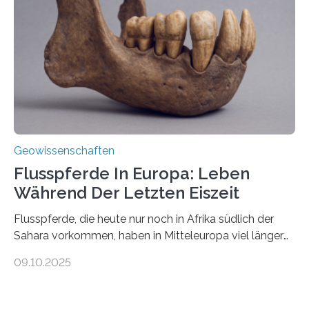
Johannes Gutenberg-Universität Mainz (JGU), und ihr
Team haben am Vulkan Oldoinyo Lengai in Tansania
solche Tremore lokalisiert. „Wir konnten die Tremore
nicht nur nachweisen, sondern ihren Ort in…
Geowissenschaften
Flusspferde In Europa: Leben
Während Der Letzten Eiszeit
Flusspferde, die heute nur noch in Afrika südlich der
Sahara vorkommen, haben in Mitteleuropa viel länger
überlebt, als bisher angenommen. Analysen von
09.10.2025
Knochenfunden zeigen, dass Flusspferde noch vor
etwa 47.000 bis 31.000 Jahren im Oberrheingraben
lebten, also während der letzten Eiszeit. Ein