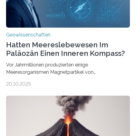
transportiert werden kann. „Das…
Geowissenschaften
Hatten Meereslebewesen Im
Paläozän Einen Inneren Kompass?
Vor Jahrmillionen produzierten einige
Meeresorganismen Magnetpartikel von
ungewöhnlicher Größe, die heute als Fossilien in
20.10.2025
Sedimenten zu finden sind. Nun ist es einem
internationalen Team gelungen, die magnetischen
Domänen auf einem dieser „Riesenmagnetfossilien” mit
einer raffinierten Methode an der Diamond-
Röntgenquelle zu kartieren. Ihre Analyse zeigt, dass
diese Partikel es den Organismen ermöglicht haben
könnten, winzige Schwankungen sowohl in der