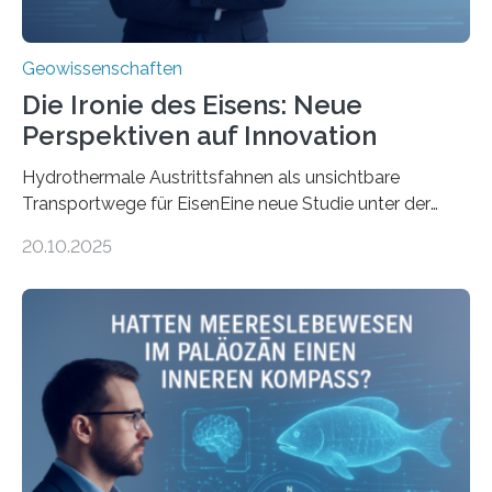
Geowissenschaften
Die Ironie des Eisens: Neue
Perspektiven auf Innovation
Hydrothermale Austrittsfahnen als unsichtbare
Transportwege für EisenEine neue Studie unter der
Leitung des MARUM – Zentrum für Marine
20.10.2025
Umweltwissenschaften der Universität Bremen –
beleuchtet, wie hydrothermale Quellen am
Meeresboden die Eisenverfügbarkeit und den globalen
Stoffkreislauf im Ozean prägen. Die Überblicksstudie
mit dem Titel „Iron’s Irony“ ist in Communications Earth
& Environment erschienen. Die Studie fasst bestehende
Forschungsergebnisse zusammen und interpretiert sie
neu, um zu erklären, wie Eisen, das aus hydrothermalen
Systemen freigesetzt wird, über ganze Ozeanbecken