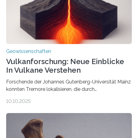
Richtung als auch in der Intensität des Erdmagnetfelds
wahrzunehmen. Dadurch konnten sie sich verorten und
über den Ozean navigieren. Vor einigen Jahren…
Geowissenschaften
Vulkanforschung: Neue Einblicke
In Vulkane Verstehen
Forschende der Johannes Gutenberg-Universität Mainz
konnten Tremore lokalisieren, die durch
Magmabewegungen ausgelöst werden. Wie tickt ein
10.10.2025
Vulkan? Was passiert in der Erde darunter? Wo
entstehen Erschütterungen – Tremore genannt –
erzeugt durch Magma oder Gase, die sich durch
Schlote einen Weg nach oben bahnen? Jun.-Prof. Dr.
Miriam Christina Reiss, Vulkanseismologin an der