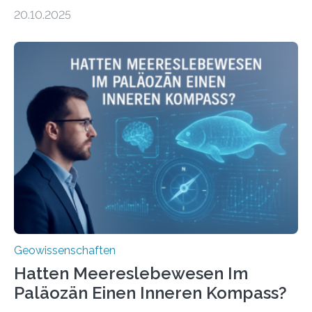
Leitung des MARUM – Zentrum für Marine
20.10.2025
Umweltwissenschaften der Universität Bremen –
beleuchtet, wie hydrothermale Quellen am
Meeresboden die Eisenverfügbarkeit und den globalen
Stoffkreislauf im Ozean prägen. Die Überblicksstudie
mit dem Titel „Iron’s Irony“ ist in Communications Earth
& Environment erschienen. Die Studie fasst bestehende
Forschungsergebnisse zusammen und interpretiert sie
neu, um zu erklären, wie Eisen, das aus hydrothermalen
Systemen freigesetzt wird, über ganze Ozeanbecken
transportiert werden kann. „Das…
Geowissenschaften
Hatten Meereslebewesen Im
Paläozän Einen Inneren Kompass?