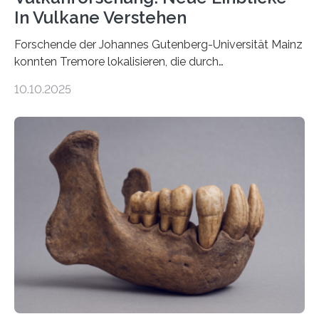
In Vulkane Verstehen
Forschende der Johannes Gutenberg-Universität Mainz
konnten Tremore lokalisieren, die durch
Magmabewegungen ausgelöst werden. Wie tickt ein
10.10.2025
Vulkan? Was passiert in der Erde darunter? Wo
entstehen Erschütterungen – Tremore genannt –
erzeugt durch Magma oder Gase, die sich durch
Schlote einen Weg nach oben bahnen? Jun.-Prof. Dr.
Miriam Christina Reiss, Vulkanseismologin an der
Johannes Gutenberg-Universität Mainz (JGU), und ihr
Team haben am Vulkan Oldoinyo Lengai in Tansania
solche Tremore lokalisiert. „Wir konnten die Tremore
nicht nur nachweisen, sondern ihren Ort in…