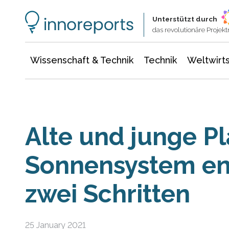
Wissenschaft & Technik
Informationstechnologie
Energie & Elektrotechnik
Unterstützt durch
das revolutionäre Proje
Wissenschaft & Technik
Technik
Weltwirts
Alte und junge P
Sonnensystem en
zwei Schritten
25 January 2021