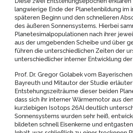
Diese zwei Entstehungsepochen erklären 
langwierige Ende der Planetenbildung im
späteren Beginn und den schnelleren Abs
des äußeren Sonnensystems. Hierbei samm
Planetesimalpopulationen nach ihrer jeweil
aus der umgebenden Scheibe und über geg
führen die unterschiedlichen Zeiten der u
unterschiedlicher interner Entwicklung der
Prof. Dr. Gregor Golabek vom Bayerischen 
Bayreuth und Mitautor der Studie erläutert
Entstehungszeiträume dieser beiden Plan
dass sich ihr interner Wärmemotor aus dem
kurzlebigen Isotops 26Al deutlich untersc
Sonnensystems wurden sehr heiß, entwic
bildeten schnell Eisenkerne und entgasten 
Inhalt, was schließlich zu einer trocken