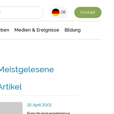
 Leben
Medien & Ereignisse
Interdisziplinäre Forschung
Veranstaltungsnachrichten
n Chemie
Gesellschaftswissenschaften
Kontakt
DE
eben
Medien & Ereignisse
Bildung
Meistgelesene
Artikel
25 April 2001
Forschungsergebnisse