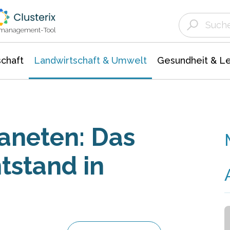
Landwirtschaft & Umwelt
Gesundheit &
Agrar- Forstwissenschaften
Unternehmensmeldungen
Biowissenschafte
Ökologie Umwelt- Naturschutz
ktmanagement-Tool
chaft
Landwirtschaft & Umwelt
Gesundheit & L
laneten: Das
tstand in