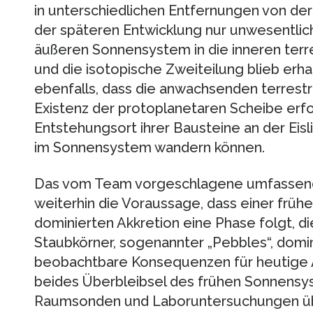
in unterschiedlichen Entfernungen von de
der späteren Entwicklung nur unwesentli
äußeren Sonnensystem in die inneren terr
und die isotopische Zweiteilung blieb erh
ebenfalls, dass die anwachsenden terrest
Existenz der protoplanetaren Scheibe erf
Entstehungsort ihrer Bausteine an der Eisl
im Sonnensystem wandern können.
Das vom Team vorgeschlagene umfassen
weiterhin die Voraussage, dass einer frühe
dominierten Akkretion eine Phase folgt, di
Staubkörner, sogenannter „Pebbles“, domini
beobachtbare Konsequenzen für heutige 
beides Überbleibsel des frühen Sonnensyst
Raumsonden und Laboruntersuchungen übe