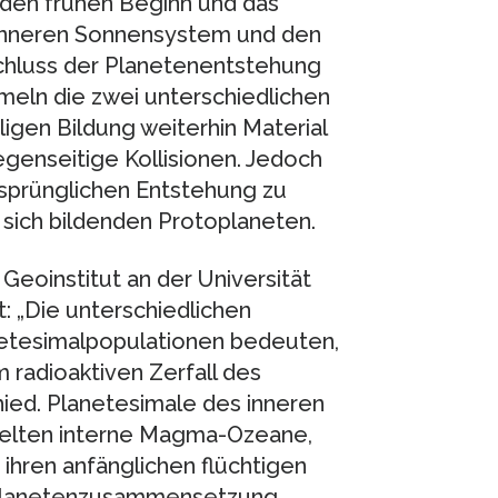
den frühen Beginn und das
 inneren Sonnensystem und den
chluss der Planetenentstehung
eln die zwei unterschiedlichen
igen Bildung weiterhin Material
enseitige Kollisionen. Jedoch
rsprünglichen Entstehung zu
 sich bildenden Protoplaneten.
Geoinstitut an der Universität
: „Die unterschiedlichen
etesimalpopulationen bedeuten,
 radioaktiven Zerfall des
hied. Planetesimale des inneren
kelten interne Magma-Ozeane,
ihren anfänglichen flüchtigen
en Planetenzusammensetzung