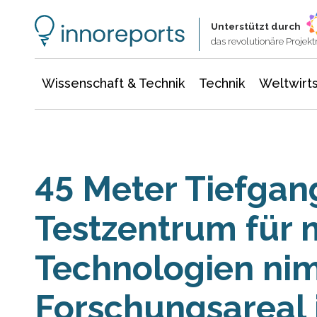
Wissenschaft & Technik
Informationstechnologie
Energie & Elektrotechnik
Unterstützt durch
das revolutionäre Proje
Wissenschaft & Technik
Technik
Weltwirts
45 Meter Tiefgan
Testzentrum für 
Technologien ni
Forschungsareal 