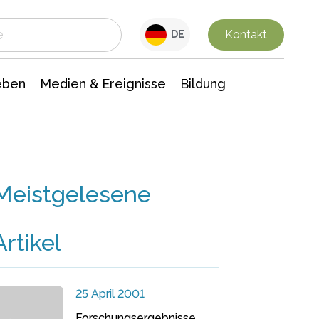
 Leben
Medien & Ereignisse
Interdisziplinäre Forschung
Veranstaltungsnachrichten
n Chemie
Gesellschaftswissenschaften
Kontakt
DE
eben
Medien & Ereignisse
Bildung
Meistgelesene
Artikel
25 April 2001
Forschungsergebnisse