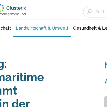
Landwirtschaft & Umwelt
Gesundheit &
Agrar- Forstwissenschaften
Unternehmensmeldungen
Biowissenschafte
Ökologie Umwelt- Naturschutz
ktmanagement-Tool
chaft
Landwirtschaft & Umwelt
Gesundheit & L
g:
maritime
mmt
in der