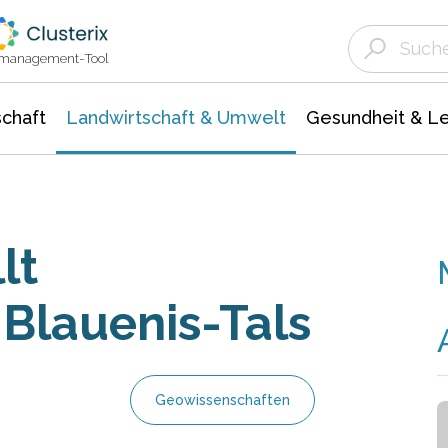
Landwirtschaft & Umwelt
Gesundheit &
Agrar- Forstwissenschaften
Unternehmensmeldungen
Biowissenschafte
Ökologie Umwelt- Naturschutz
ktmanagement-Tool
chaft
Landwirtschaft & Umwelt
Gesundheit & L
lt
Blauenis-Tals
Geowissenschaften