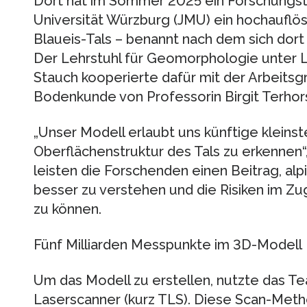
Dort hat im Sommer 2025 ein Forschungste
Universität Würzburg (JMU) ein hochauflö
Blaueis-Tals – benannt nach dem sich dort 
Der Lehrstuhl für Geomorphologie unter 
Stauch kooperierte dafür mit der Arbeits
Bodenkunde von Professorin Birgit Terhors
„Unser Modell erlaubt uns künftige kleins
Oberflächenstruktur des Tals zu erkennen“
leisten die Forschenden einen Beitrag, al
besser zu verstehen und die Risiken im Z
zu können.
Fünf Milliarden Messpunkte im 3D-Modell
Um das Modell zu erstellen, nutzte das Te
Laserscanner (kurz TLS). Diese Scan-Meth