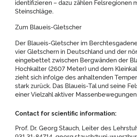
identifizieren – dazu zählen Felsregionen 
Steinschläge.
Zum Blaueis-Gletscher
Der Blaueis-Gletscher im Berchtesgadener 
vier Gletschern in Deutschland und der nörd
eingebettet zwischen Bergwänden der Bla
Hochkalter (2607 Meter) und dem Kleinkal
zieht sich infolge des anhaltenden Temper
stark zurück. Das Blaueis-Tal und seine F
einer Vielzahl aktiver Massenbewegungen 
Contact for scientific information:
Prof. Dr. Georg Stauch, Leiter des Lehrstu
931 31-84714, georg.stauch@uni-wuerzbu