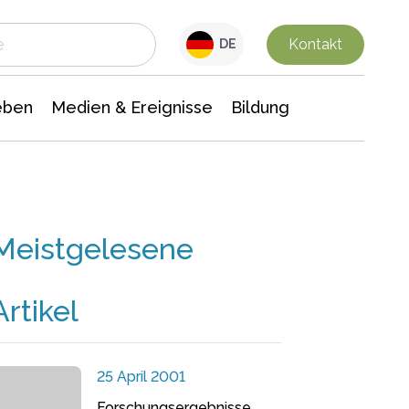
 Leben
Medien & Ereignisse
Interdisziplinäre Forschung
Veranstaltungsnachrichten
n Chemie
Gesellschaftswissenschaften
Kontakt
DE
eben
Medien & Ereignisse
Bildung
Meistgelesene
Artikel
25 April 2001
Forschungsergebnisse