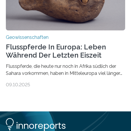
Geowissenschaften
Flusspferde In Europa: Leben
Während Der Letzten Eiszeit
Flusspferde, die heute nur noch in Afrika südlich der
Sahara vorkommen, haben in Mitteleuropa viel länger
überlebt, als bisher angenommen. Analysen von
09.10.2025
Knochenfunden zeigen, dass Flusspferde noch vor
etwa 47.000 bis 31.000 Jahren im Oberrheingraben
lebten, also während der letzten Eiszeit. Ein
internationales Forschungsteam angeführt durch die
Universität Potsdam und die Reiss-Engelhorn-Museen
Mannheim mit dem Curt-Engelhorn-Zentrum
Archäometrie hat dazu eine Studie im Fachjournal