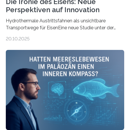
Die Ironie des Eisens: Neue
Perspektiven auf Innovation
Hydrothermale Austrittsfahnen als unsichtbare
Transportwege für EisenEine neue Studie unter der
Leitung des MARUM – Zentrum für Marine
20.10.2025
Umweltwissenschaften der Universität Bremen –
beleuchtet, wie hydrothermale Quellen am
Meeresboden die Eisenverfügbarkeit und den globalen
Stoffkreislauf im Ozean prägen. Die Überblicksstudie
mit dem Titel „Iron’s Irony“ ist in Communications Earth
& Environment erschienen. Die Studie fasst bestehende
Forschungsergebnisse zusammen und interpretiert sie
neu, um zu erklären, wie Eisen, das aus hydrothermalen
Systemen freigesetzt wird, über ganze Ozeanbecken
transportiert werden kann. „Das…