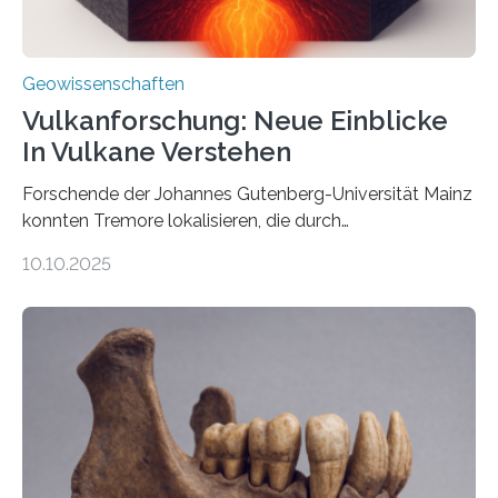
Geowissenschaften
Vulkanforschung: Neue Einblicke
In Vulkane Verstehen
Forschende der Johannes Gutenberg-Universität Mainz
konnten Tremore lokalisieren, die durch
Magmabewegungen ausgelöst werden. Wie tickt ein
10.10.2025
Vulkan? Was passiert in der Erde darunter? Wo
entstehen Erschütterungen – Tremore genannt –
erzeugt durch Magma oder Gase, die sich durch
Schlote einen Weg nach oben bahnen? Jun.-Prof. Dr.
Miriam Christina Reiss, Vulkanseismologin an der
Johannes Gutenberg-Universität Mainz (JGU), und ihr
Team haben am Vulkan Oldoinyo Lengai in Tansania
solche Tremore lokalisiert. „Wir konnten die Tremore
nicht nur nachweisen, sondern ihren Ort in…