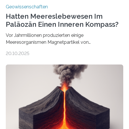
Geowissenschaften
Hatten Meereslebewesen Im
Paläozän Einen Inneren Kompass?
Vor Jahrmillionen produzierten einige
Meeresorganismen Magnetpartikel von
ungewöhnlicher Größe, die heute als Fossilien in
20.10.2025
Sedimenten zu finden sind. Nun ist es einem
internationalen Team gelungen, die magnetischen
Domänen auf einem dieser „Riesenmagnetfossilien” mit
einer raffinierten Methode an der Diamond-
Röntgenquelle zu kartieren. Ihre Analyse zeigt, dass
diese Partikel es den Organismen ermöglicht haben
könnten, winzige Schwankungen sowohl in der
Richtung als auch in der Intensität des Erdmagnetfelds
wahrzunehmen. Dadurch konnten sie sich verorten und
über den Ozean navigieren. Vor einigen Jahren…