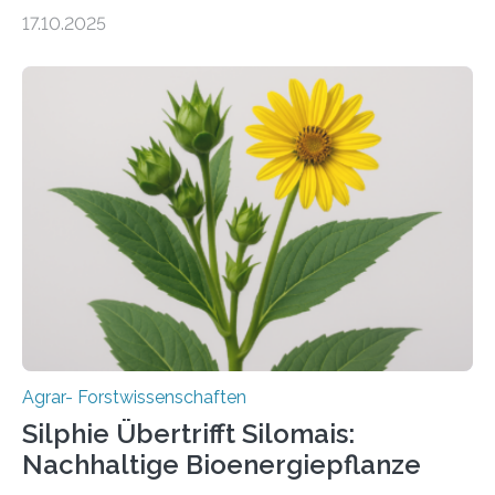
Prof. Dr. Marc F. Schetelig am Institut für
17.10.2025
Insektenbiotechnologie der JLU Insekten spielen eine
lebenswichtige Rolle in unseren Ökosystemen, können
aber Krankheiten übertragen und der Landwirtschaft
und dem Gartenbau erhebliche Schäden zufügen. Es ist
daher entscheidend, Schadinsekten effektiv zu
bekämpfen, während gleichzeitig nützliche Insekten
erhalten bleiben. An der Justus-Liebig-Universität
Gießen (JLU) erforscht die Arbeitsgruppe von Prof. Dr.
Marc F. Schetelig am Institut für
Insektenbiotechnologie neue biologische und
biotechnologische Verfahren zur…
Agrar- Forstwissenschaften
Silphie Übertrifft Silomais:
Nachhaltige Bioenergiepflanze