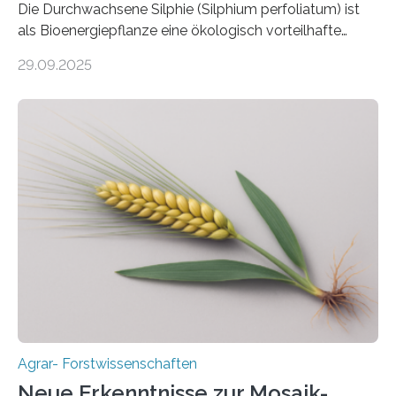
Die Durchwachsene Silphie (Silphium perfoliatum) ist
als Bioenergiepflanze eine ökologisch vorteilhafte
Alternative zu Silomais. Das ist das Ergebnis einer
29.09.2025
mehrjährigen Vergleichsstudie von Forschenden der
Universität Bayreuth. Über ihre Ergebnisse berichten sie
im Fachjournal GBC Bioenergy. —What for? Die Suche
nach nachhaltigen Alternativen zur Energiegewinnung
aus landwirtschaftlichen Kulturen ist ein zentrales
Anliegen im Zuge der europäischen Klimaziele, bis
2050 klimaneutral zu werden. In Deutschland dominiert
bislang der Mais als Energiepflanze, doch sein Anbau
bringt ökologische Herausforderungen mit sich:
Bodenerosion, Nährstoffauswaschung und…
Agrar- Forstwissenschaften
Neue Erkenntnisse zur Mosaik-