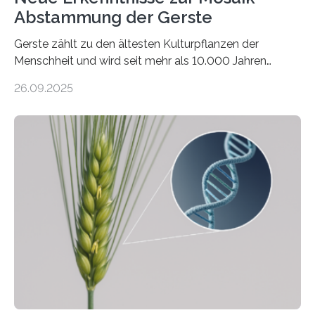
Abstammung der Gerste
Gerste zählt zu den ältesten Kulturpflanzen der
Menschheit und wird seit mehr als 10.000 Jahren
kultiviert. Lange Zeit wurde vermutet, dass sie an einem
26.09.2025
einzigen Ort domestiziert wurde. Eine neue Studie eines
internationalen Teams unter Führung des Leibniz-
Instituts für Pflanzengenetik und
Kulturpflanzenforschung (IPK) zeigt, dass die heutige
Gerste aus verschiedenen Wildpopulationen im
sogenannten Fruchtbaren Halbmond hervorgegangen
ist. Sie besitzt also eine Art „Mosaik-Abstammung“. Die
Ergebnisse der Studie wurden heute in der
Fachzeitschrift „Nature“ veröffentlicht. Die
Forschungsgruppe hat die Evolution und…