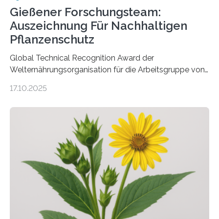
Gießener Forschungsteam:
Auszeichnung Für Nachhaltigen
Pflanzenschutz
Global Technical Recognition Award der
Welternährungsorganisation für die Arbeitsgruppe von
Prof. Dr. Marc F. Schetelig am Institut für
17.10.2025
Insektenbiotechnologie der JLU Insekten spielen eine
lebenswichtige Rolle in unseren Ökosystemen, können
aber Krankheiten übertragen und der Landwirtschaft
und dem Gartenbau erhebliche Schäden zufügen. Es ist
daher entscheidend, Schadinsekten effektiv zu
bekämpfen, während gleichzeitig nützliche Insekten
erhalten bleiben. An der Justus-Liebig-Universität
Gießen (JLU) erforscht die Arbeitsgruppe von Prof. Dr.
Marc F. Schetelig am Institut für
Insektenbiotechnologie neue biologische und
biotechnologische Verfahren zur…