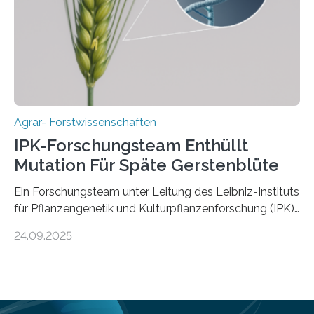
Ergebnisse der Studie wurden heute in der
Fachzeitschrift „Nature“ veröffentlicht. Die
Forschungsgruppe hat die Evolution und…
Agrar- Forstwissenschaften
IPK-Forschungsteam Enthüllt
Mutation Für Späte Gerstenblüte
Ein Forschungsteam unter Leitung des Leibniz-Instituts
für Pflanzengenetik und Kulturpflanzenforschung (IPK)
hat die entscheidende Mutation eines Gens (PPD-H1)
24.09.2025
entdeckt, das Gerste in Regionen mit langen
Frühlingstagen später blühen lässt und damit letztlich
höhere Erträge ermöglicht. Die Wissenschaftlerinnen
und Wissenschaftler, die für ihre Studie große
Sammlungen von Wild- und domestizierter Gerste