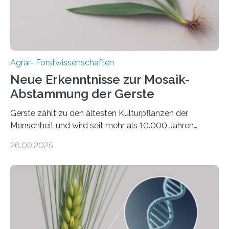
Bodenerosion, Nährstoffauswaschung und…
Agrar- Forstwissenschaften
Neue Erkenntnisse zur Mosaik-
Abstammung der Gerste
Gerste zählt zu den ältesten Kulturpflanzen der
Menschheit und wird seit mehr als 10.000 Jahren
kultiviert. Lange Zeit wurde vermutet, dass sie an einem
26.09.2025
einzigen Ort domestiziert wurde. Eine neue Studie eines
internationalen Teams unter Führung des Leibniz-
Instituts für Pflanzengenetik und
Kulturpflanzenforschung (IPK) zeigt, dass die heutige
Gerste aus verschiedenen Wildpopulationen im
sogenannten Fruchtbaren Halbmond hervorgegangen
ist. Sie besitzt also eine Art „Mosaik-Abstammung“. Die