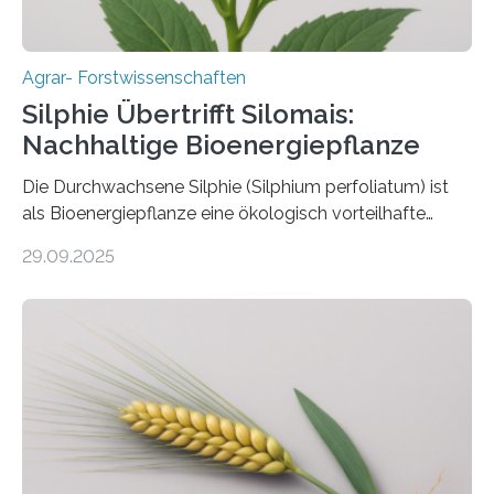
Agrar- Forstwissenschaften
Silphie Übertrifft Silomais:
Nachhaltige Bioenergiepflanze
Die Durchwachsene Silphie (Silphium perfoliatum) ist
als Bioenergiepflanze eine ökologisch vorteilhafte
Alternative zu Silomais. Das ist das Ergebnis einer
29.09.2025
mehrjährigen Vergleichsstudie von Forschenden der
Universität Bayreuth. Über ihre Ergebnisse berichten sie
im Fachjournal GBC Bioenergy. —What for? Die Suche
nach nachhaltigen Alternativen zur Energiegewinnung
aus landwirtschaftlichen Kulturen ist ein zentrales
Anliegen im Zuge der europäischen Klimaziele, bis
2050 klimaneutral zu werden. In Deutschland dominiert
bislang der Mais als Energiepflanze, doch sein Anbau
bringt ökologische Herausforderungen mit sich: