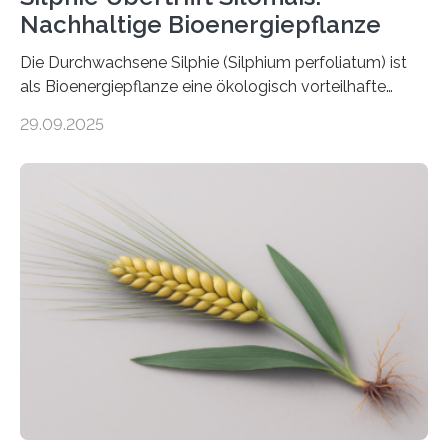
Nachhaltige Bioenergiepflanze
Die Durchwachsene Silphie (Silphium perfoliatum) ist
als Bioenergiepflanze eine ökologisch vorteilhafte
Alternative zu Silomais. Das ist das Ergebnis einer
29.09.2025
mehrjährigen Vergleichsstudie von Forschenden der
Universität Bayreuth. Über ihre Ergebnisse berichten sie
im Fachjournal GBC Bioenergy. —What for? Die Suche
nach nachhaltigen Alternativen zur Energiegewinnung
aus landwirtschaftlichen Kulturen ist ein zentrales
Anliegen im Zuge der europäischen Klimaziele, bis
2050 klimaneutral zu werden. In Deutschland dominiert
bislang der Mais als Energiepflanze, doch sein Anbau
bringt ökologische Herausforderungen mit sich:
Bodenerosion, Nährstoffauswaschung und…