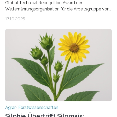
Global Technical Recognition Award der
Welternährungsorganisation für die Arbeitsgruppe von
Prof. Dr. Marc F. Schetelig am Institut für
17.10.2025
Insektenbiotechnologie der JLU Insekten spielen eine
lebenswichtige Rolle in unseren Ökosystemen, können
aber Krankheiten übertragen und der Landwirtschaft
und dem Gartenbau erhebliche Schäden zufügen. Es ist
daher entscheidend, Schadinsekten effektiv zu
bekämpfen, während gleichzeitig nützliche Insekten
erhalten bleiben. An der Justus-Liebig-Universität
Gießen (JLU) erforscht die Arbeitsgruppe von Prof. Dr.
Marc F. Schetelig am Institut für
Insektenbiotechnologie neue biologische und
biotechnologische Verfahren zur…
Agrar- Forstwissenschaften
Silphie Übertrifft Silomais: