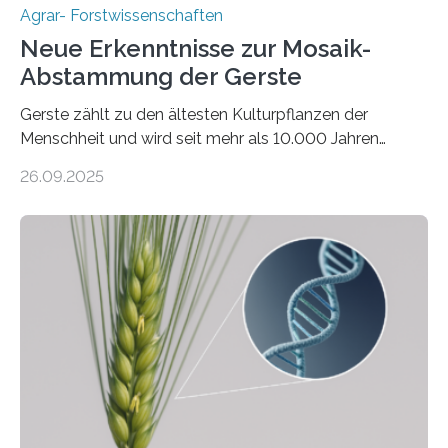
Agrar- Forstwissenschaften
Neue Erkenntnisse zur Mosaik-
Abstammung der Gerste
Gerste zählt zu den ältesten Kulturpflanzen der
Menschheit und wird seit mehr als 10.000 Jahren
kultiviert. Lange Zeit wurde vermutet, dass sie an einem
26.09.2025
einzigen Ort domestiziert wurde. Eine neue Studie eines
internationalen Teams unter Führung des Leibniz-
Instituts für Pflanzengenetik und
Kulturpflanzenforschung (IPK) zeigt, dass die heutige
Gerste aus verschiedenen Wildpopulationen im
sogenannten Fruchtbaren Halbmond hervorgegangen
ist. Sie besitzt also eine Art „Mosaik-Abstammung“. Die
Ergebnisse der Studie wurden heute in der
Fachzeitschrift „Nature“ veröffentlicht. Die
Forschungsgruppe hat die Evolution und…