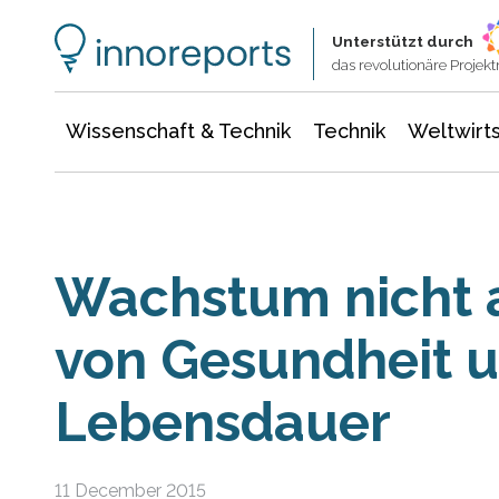
Wissenschaft & Technik
Informationstechnologie
Energie & Elektrotechnik
Unterstützt durch
das revolutionäre Proje
Wissenschaft & Technik
Technik
Weltwirts
Wachstum nicht 
von Gesundheit 
Lebensdauer
11 December 2015