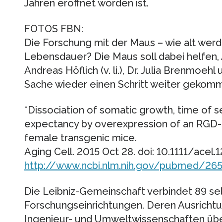
Jahren eröffnet worden ist.
FOTOS FBN:
Die Forschung mit der Maus – wie alt werd
Lebensdauer? Die Maus soll dabei helfen, 
Andreas Höflich (v. li.), Dr. Julia Brenmoehl 
Sache wieder einen Schritt weiter gekom
*Dissociation of somatic growth, time of se
expectancy by overexpression of an RGD-d
female transgenic mice.
Aging Cell. 2015 Oct 28. doi: 10.1111/acel.1
http://www.ncbi.nlm.nih.gov/pubmed/26
Die Leibniz-Gemeinschaft verbindet 89 se
Forschungseinrichtungen. Deren Ausrichtun
Ingenieur- und Umweltwissenschaften übe