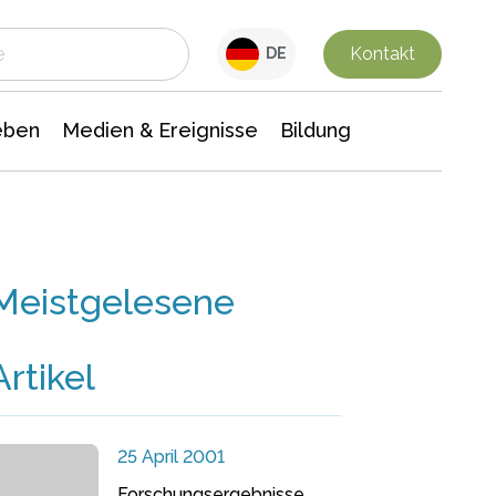
 Leben
Medien & Ereignisse
Interdisziplinäre Forschung
Veranstaltungsnachrichten
n Chemie
Gesellschaftswissenschaften
Kontakt
DE
eben
Medien & Ereignisse
Bildung
Meistgelesene
Artikel
25 April 2001
Forschungsergebnisse