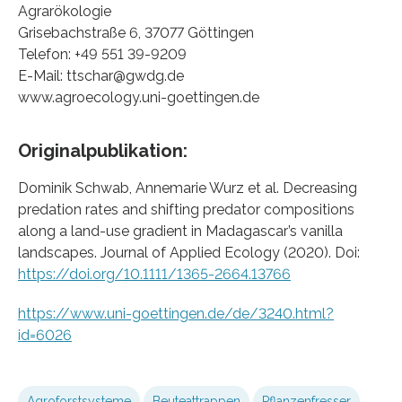
Agrarökologie
Grisebachstraße 6, 37077 Göttingen
Telefon: +49 551 39-9209
E-Mail: ttschar@gwdg.de
www.agroecology.uni-goettingen.de
Originalpublikation:
Dominik Schwab, Annemarie Wurz et al. Decreasing
predation rates and shifting predator compositions
along a land-use gradient in Madagascar’s vanilla
landscapes. Journal of Applied Ecology (2020). Doi:
https://doi.org/10.1111/1365-2664.13766
https://www.uni-goettingen.de/de/3240.html?
id=6026
Agroforstsysteme
Beuteattrappen
Pflanzenfresser