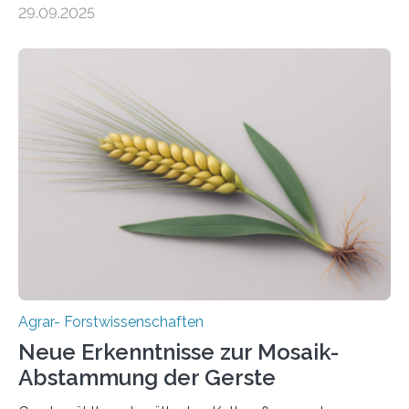
29.09.2025
mehrjährigen Vergleichsstudie von Forschenden der
Universität Bayreuth. Über ihre Ergebnisse berichten sie
im Fachjournal GBC Bioenergy. —What for? Die Suche
nach nachhaltigen Alternativen zur Energiegewinnung
aus landwirtschaftlichen Kulturen ist ein zentrales
Anliegen im Zuge der europäischen Klimaziele, bis
2050 klimaneutral zu werden. In Deutschland dominiert
bislang der Mais als Energiepflanze, doch sein Anbau
bringt ökologische Herausforderungen mit sich:
Bodenerosion, Nährstoffauswaschung und…
Agrar- Forstwissenschaften
Neue Erkenntnisse zur Mosaik-
Abstammung der Gerste