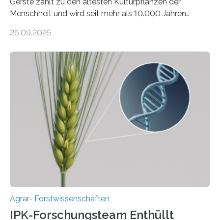
Gerste zählt zu den ältesten Kulturpflanzen der
Menschheit und wird seit mehr als 10.000 Jahren
kultiviert. Lange Zeit wurde vermutet, dass sie an einem
26.09.2025
einzigen Ort domestiziert wurde. Eine neue Studie eines
internationalen Teams unter Führung des Leibniz-
Instituts für Pflanzengenetik und
Kulturpflanzenforschung (IPK) zeigt, dass die heutige
Gerste aus verschiedenen Wildpopulationen im
sogenannten Fruchtbaren Halbmond hervorgegangen
ist. Sie besitzt also eine Art „Mosaik-Abstammung“. Die
Ergebnisse der Studie wurden heute in der
Fachzeitschrift „Nature“ veröffentlicht. Die
Forschungsgruppe hat die Evolution und…
Agrar- Forstwissenschaften
IPK-Forschungsteam Enthüllt