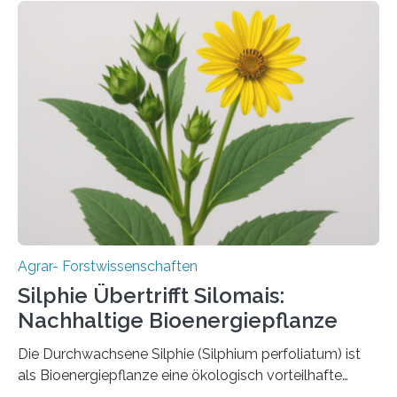
aber Krankheiten übertragen und der Landwirtschaft
und dem Gartenbau erhebliche Schäden zufügen. Es ist
daher entscheidend, Schadinsekten effektiv zu
bekämpfen, während gleichzeitig nützliche Insekten
erhalten bleiben. An der Justus-Liebig-Universität
Gießen (JLU) erforscht die Arbeitsgruppe von Prof. Dr.
Marc F. Schetelig am Institut für
Insektenbiotechnologie neue biologische und
biotechnologische Verfahren zur…
Agrar- Forstwissenschaften
Silphie Übertrifft Silomais:
Nachhaltige Bioenergiepflanze
Die Durchwachsene Silphie (Silphium perfoliatum) ist
als Bioenergiepflanze eine ökologisch vorteilhafte
Alternative zu Silomais. Das ist das Ergebnis einer