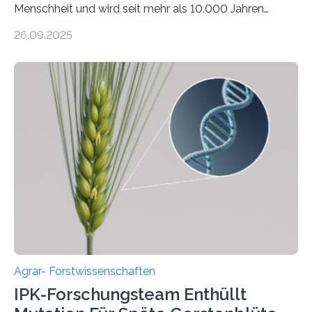
Menschheit und wird seit mehr als 10.000 Jahren
kultiviert. Lange Zeit wurde vermutet, dass sie an einem
26.09.2025
einzigen Ort domestiziert wurde. Eine neue Studie eines
internationalen Teams unter Führung des Leibniz-
Instituts für Pflanzengenetik und
Kulturpflanzenforschung (IPK) zeigt, dass die heutige
Gerste aus verschiedenen Wildpopulationen im
sogenannten Fruchtbaren Halbmond hervorgegangen
ist. Sie besitzt also eine Art „Mosaik-Abstammung“. Die
Ergebnisse der Studie wurden heute in der
Fachzeitschrift „Nature“ veröffentlicht. Die
Forschungsgruppe hat die Evolution und…
Agrar- Forstwissenschaften
IPK-Forschungsteam Enthüllt