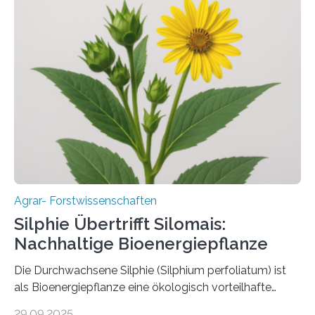
aber Krankheiten übertragen und der Landwirtschaft
und dem Gartenbau erhebliche Schäden zufügen. Es ist
daher entscheidend, Schadinsekten effektiv zu
bekämpfen, während gleichzeitig nützliche Insekten
erhalten bleiben. An der Justus-Liebig-Universität
Gießen (JLU) erforscht die Arbeitsgruppe von Prof. Dr.
Marc F. Schetelig am Institut für
Insektenbiotechnologie neue biologische und
biotechnologische Verfahren zur…
Agrar- Forstwissenschaften
Silphie Übertrifft Silomais:
Nachhaltige Bioenergiepflanze
Die Durchwachsene Silphie (Silphium perfoliatum) ist
als Bioenergiepflanze eine ökologisch vorteilhafte
Alternative zu Silomais. Das ist das Ergebnis einer
29.09.2025