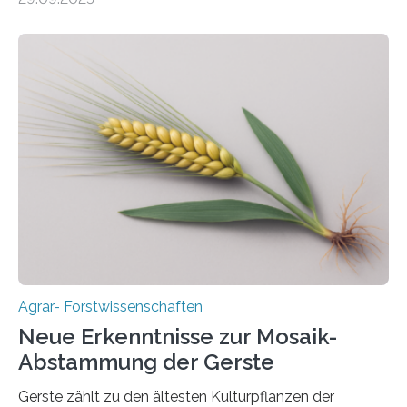
mehrjährigen Vergleichsstudie von Forschenden der
Universität Bayreuth. Über ihre Ergebnisse berichten sie
im Fachjournal GBC Bioenergy. —What for? Die Suche
nach nachhaltigen Alternativen zur Energiegewinnung
aus landwirtschaftlichen Kulturen ist ein zentrales
Anliegen im Zuge der europäischen Klimaziele, bis
2050 klimaneutral zu werden. In Deutschland dominiert
bislang der Mais als Energiepflanze, doch sein Anbau
bringt ökologische Herausforderungen mit sich:
Bodenerosion, Nährstoffauswaschung und…
Agrar- Forstwissenschaften
Neue Erkenntnisse zur Mosaik-
Abstammung der Gerste
Gerste zählt zu den ältesten Kulturpflanzen der