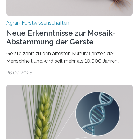
Agrar- Forstwissenschaften
Neue Erkenntnisse zur Mosaik-
Abstammung der Gerste
Gerste zählt zu den ältesten Kulturpflanzen der
Menschheit und wird seit mehr als 10.000 Jahren
kultiviert. Lange Zeit wurde vermutet, dass sie an einem
26.09.2025
einzigen Ort domestiziert wurde. Eine neue Studie eines
internationalen Teams unter Führung des Leibniz-
Instituts für Pflanzengenetik und
Kulturpflanzenforschung (IPK) zeigt, dass die heutige
Gerste aus verschiedenen Wildpopulationen im
sogenannten Fruchtbaren Halbmond hervorgegangen
ist. Sie besitzt also eine Art „Mosaik-Abstammung“. Die
Ergebnisse der Studie wurden heute in der
Fachzeitschrift „Nature“ veröffentlicht. Die