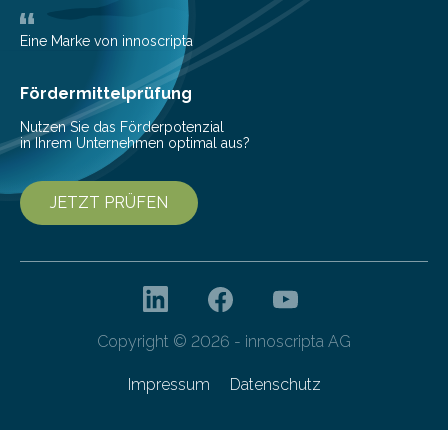
aus der Wildgerste hervorging und damit frühere
Annahmen zum Ursprungsort widerlegen. Die
Eine Marke von innoscripta
Ergebnisse wurden in…
Fördermittelprüfung
Nutzen Sie das Förderpotenzial
in Ihrem Unternehmen optimal aus?
JETZT PRÜFEN
Copyright © 2026 - innoscripta AG
Impressum
Datenschutz