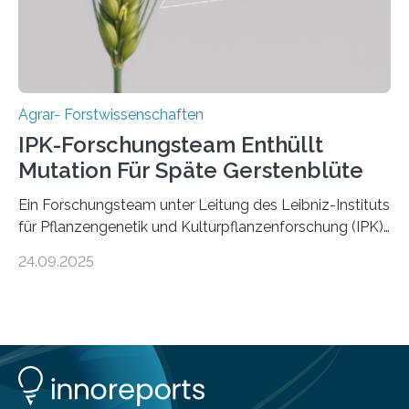
Forschungsgruppe hat die Evolution und…
Agrar- Forstwissenschaften
IPK-Forschungsteam Enthüllt
Mutation Für Späte Gerstenblüte
Ein Forschungsteam unter Leitung des Leibniz-Instituts
für Pflanzengenetik und Kulturpflanzenforschung (IPK)
hat die entscheidende Mutation eines Gens (PPD-H1)
24.09.2025
entdeckt, das Gerste in Regionen mit langen
Frühlingstagen später blühen lässt und damit letztlich
höhere Erträge ermöglicht. Die Wissenschaftlerinnen
und Wissenschaftler, die für ihre Studie große
Sammlungen von Wild- und domestizierter Gerste
analysierten, konnten auch zeigen, dass die Mutation
erst nach der Domestizierung in der südlichen Levante