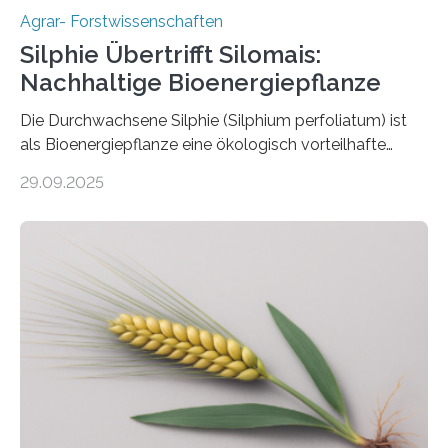
Agrar- Forstwissenschaften
Silphie Übertrifft Silomais:
Nachhaltige Bioenergiepflanze
Die Durchwachsene Silphie (Silphium perfoliatum) ist
als Bioenergiepflanze eine ökologisch vorteilhafte
Alternative zu Silomais. Das ist das Ergebnis einer
29.09.2025
mehrjährigen Vergleichsstudie von Forschenden der
Universität Bayreuth. Über ihre Ergebnisse berichten sie
im Fachjournal GBC Bioenergy. —What for? Die Suche
nach nachhaltigen Alternativen zur Energiegewinnung
aus landwirtschaftlichen Kulturen ist ein zentrales
Anliegen im Zuge der europäischen Klimaziele, bis
2050 klimaneutral zu werden. In Deutschland dominiert
bislang der Mais als Energiepflanze, doch sein Anbau
bringt ökologische Herausforderungen mit sich:
Bodenerosion, Nährstoffauswaschung und…