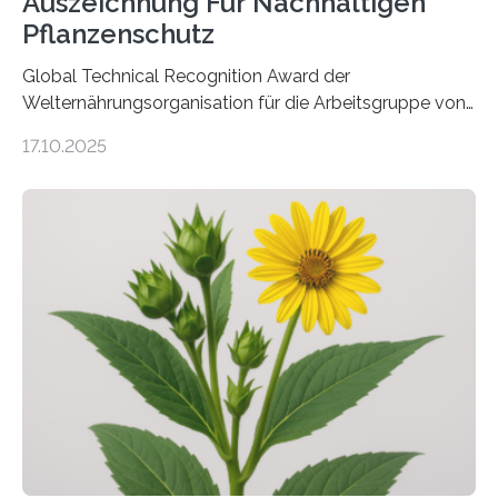
Auszeichnung Für Nachhaltigen
Pflanzenschutz
Global Technical Recognition Award der
Welternährungsorganisation für die Arbeitsgruppe von
Prof. Dr. Marc F. Schetelig am Institut für
17.10.2025
Insektenbiotechnologie der JLU Insekten spielen eine
lebenswichtige Rolle in unseren Ökosystemen, können
aber Krankheiten übertragen und der Landwirtschaft
und dem Gartenbau erhebliche Schäden zufügen. Es ist
daher entscheidend, Schadinsekten effektiv zu
bekämpfen, während gleichzeitig nützliche Insekten
erhalten bleiben. An der Justus-Liebig-Universität
Gießen (JLU) erforscht die Arbeitsgruppe von Prof. Dr.
Marc F. Schetelig am Institut für
Insektenbiotechnologie neue biologische und
biotechnologische Verfahren zur…