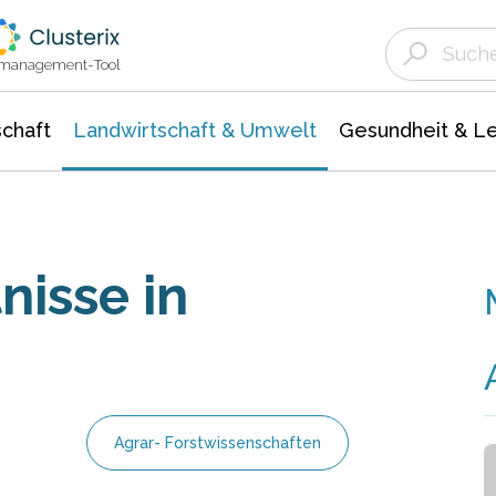
Landwirtschaft & Umwelt
Gesundheit &
Agrar- Forstwissenschaften
Unternehmensmeldungen
Biowissenschafte
Ökologie Umwelt- Naturschutz
ktmanagement-Tool
chaft
Landwirtschaft & Umwelt
Gesundheit & L
nisse in
Agrar- Forstwissenschaften