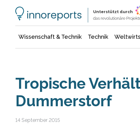
Wissenschaft & Technik
Informationstechnologie
Energie & Elektrotechnik
Unterstützt durch
das revolutionäre Proje
Wissenschaft & Technik
Technik
Weltwirts
Tropische Verhält
Dummerstorf
14 September 2015