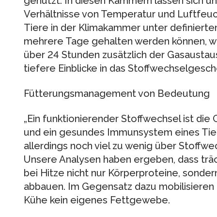
genutzt. In diesen Kammern lassen sich un
Verhältnisse von Temperatur und Luftfeuch
Tiere in der Klimakammer unter definiert
mehrere Tage gehalten werden können, wi
über 24 Stunden zusätzlich der Gasaustaus
tiefere Einblicke in das Stoffwechselgesch
Fütterungsmanagement von Bedeutung
„Ein funktionierender Stoffwechsel ist di
und ein gesundes Immunsystem eines Tiere
allerdings noch viel zu wenig über Stoffw
Unsere Analysen haben ergeben, dass trä
bei Hitze nicht nur Körperproteine, sond
abbauen. Im Gegensatz dazu mobilisieren n
Kühe kein eigenes Fettgewebe.