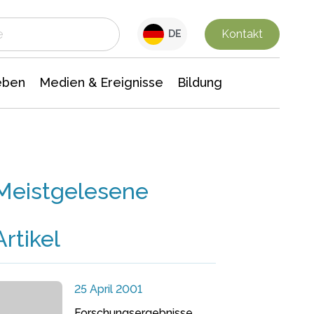
 Leben
Medien & Ereignisse
Interdisziplinäre Forschung
Veranstaltungsnachrichten
n Chemie
Gesellschaftswissenschaften
Kontakt
DE
eben
Medien & Ereignisse
Bildung
Meistgelesene
Artikel
25 April 2001
Forschungsergebnisse