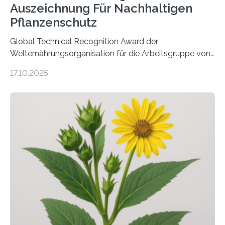
Auszeichnung Für Nachhaltigen
Pflanzenschutz
Global Technical Recognition Award der
Welternährungsorganisation für die Arbeitsgruppe von
Prof. Dr. Marc F. Schetelig am Institut für
17.10.2025
Insektenbiotechnologie der JLU Insekten spielen eine
lebenswichtige Rolle in unseren Ökosystemen, können
aber Krankheiten übertragen und der Landwirtschaft
und dem Gartenbau erhebliche Schäden zufügen. Es ist
daher entscheidend, Schadinsekten effektiv zu
bekämpfen, während gleichzeitig nützliche Insekten
erhalten bleiben. An der Justus-Liebig-Universität
Gießen (JLU) erforscht die Arbeitsgruppe von Prof. Dr.
Marc F. Schetelig am Institut für
Insektenbiotechnologie neue biologische und
biotechnologische Verfahren zur…