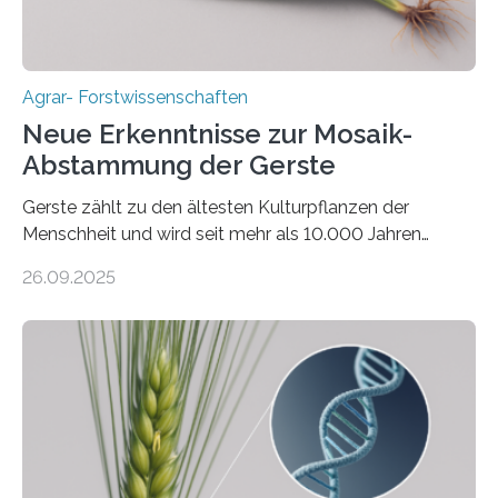
Agrar- Forstwissenschaften
Neue Erkenntnisse zur Mosaik-
Abstammung der Gerste
Gerste zählt zu den ältesten Kulturpflanzen der
Menschheit und wird seit mehr als 10.000 Jahren
kultiviert. Lange Zeit wurde vermutet, dass sie an einem
26.09.2025
einzigen Ort domestiziert wurde. Eine neue Studie eines
internationalen Teams unter Führung des Leibniz-
Instituts für Pflanzengenetik und
Kulturpflanzenforschung (IPK) zeigt, dass die heutige
Gerste aus verschiedenen Wildpopulationen im
sogenannten Fruchtbaren Halbmond hervorgegangen
ist. Sie besitzt also eine Art „Mosaik-Abstammung“. Die
Ergebnisse der Studie wurden heute in der