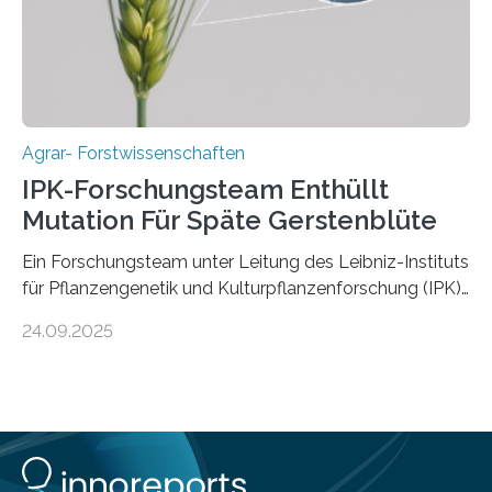
Fachzeitschrift „Nature“ veröffentlicht. Die
Forschungsgruppe hat die Evolution und…
Agrar- Forstwissenschaften
IPK-Forschungsteam Enthüllt
Mutation Für Späte Gerstenblüte
Ein Forschungsteam unter Leitung des Leibniz-Instituts
für Pflanzengenetik und Kulturpflanzenforschung (IPK)
hat die entscheidende Mutation eines Gens (PPD-H1)
24.09.2025
entdeckt, das Gerste in Regionen mit langen
Frühlingstagen später blühen lässt und damit letztlich
höhere Erträge ermöglicht. Die Wissenschaftlerinnen
und Wissenschaftler, die für ihre Studie große
Sammlungen von Wild- und domestizierter Gerste
analysierten, konnten auch zeigen, dass die Mutation