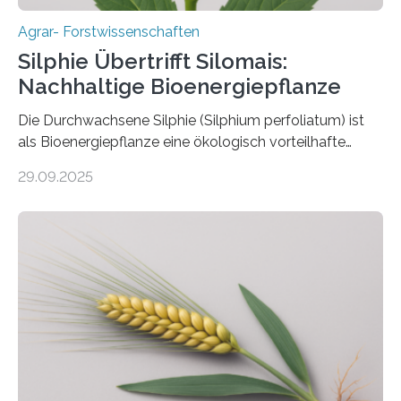
Agrar- Forstwissenschaften
Silphie Übertrifft Silomais:
Nachhaltige Bioenergiepflanze
Die Durchwachsene Silphie (Silphium perfoliatum) ist
als Bioenergiepflanze eine ökologisch vorteilhafte
Alternative zu Silomais. Das ist das Ergebnis einer
29.09.2025
mehrjährigen Vergleichsstudie von Forschenden der
Universität Bayreuth. Über ihre Ergebnisse berichten sie
im Fachjournal GBC Bioenergy. —What for? Die Suche
nach nachhaltigen Alternativen zur Energiegewinnung
aus landwirtschaftlichen Kulturen ist ein zentrales
Anliegen im Zuge der europäischen Klimaziele, bis
2050 klimaneutral zu werden. In Deutschland dominiert
bislang der Mais als Energiepflanze, doch sein Anbau
bringt ökologische Herausforderungen mit sich:
Bodenerosion, Nährstoffauswaschung und…