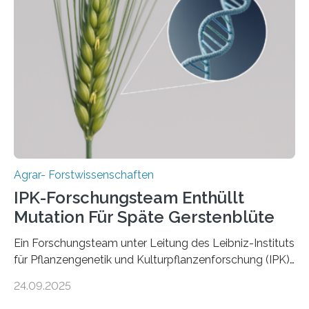
Gerste aus verschiedenen Wildpopulationen im
sogenannten Fruchtbaren Halbmond hervorgegangen
ist. Sie besitzt also eine Art „Mosaik-Abstammung“. Die
Ergebnisse der Studie wurden heute in der
Fachzeitschrift „Nature“ veröffentlicht. Die
Forschungsgruppe hat die Evolution und…
Agrar- Forstwissenschaften
IPK-Forschungsteam Enthüllt
Mutation Für Späte Gerstenblüte
Ein Forschungsteam unter Leitung des Leibniz-Instituts
für Pflanzengenetik und Kulturpflanzenforschung (IPK)
hat die entscheidende Mutation eines Gens (PPD-H1)
24.09.2025
entdeckt, das Gerste in Regionen mit langen