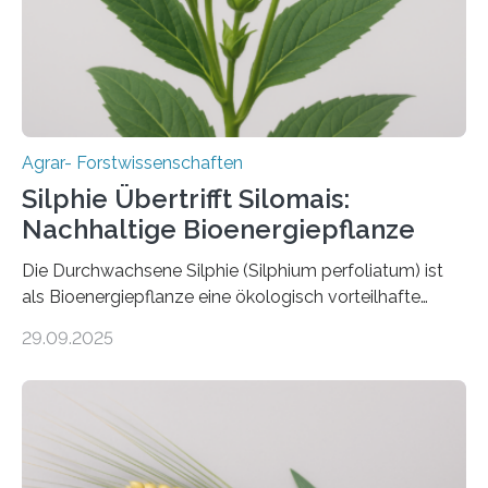
Marc F. Schetelig am Institut für
Insektenbiotechnologie neue biologische und
biotechnologische Verfahren zur…
Agrar- Forstwissenschaften
Silphie Übertrifft Silomais:
Nachhaltige Bioenergiepflanze
Die Durchwachsene Silphie (Silphium perfoliatum) ist
als Bioenergiepflanze eine ökologisch vorteilhafte
Alternative zu Silomais. Das ist das Ergebnis einer
29.09.2025
mehrjährigen Vergleichsstudie von Forschenden der
Universität Bayreuth. Über ihre Ergebnisse berichten sie
im Fachjournal GBC Bioenergy. —What for? Die Suche
nach nachhaltigen Alternativen zur Energiegewinnung
aus landwirtschaftlichen Kulturen ist ein zentrales
Anliegen im Zuge der europäischen Klimaziele, bis