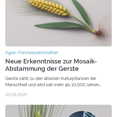
2050 klimaneutral zu werden. In Deutschland dominiert
bislang der Mais als Energiepflanze, doch sein Anbau
bringt ökologische Herausforderungen mit sich:
Bodenerosion, Nährstoffauswaschung und…
Agrar- Forstwissenschaften
Neue Erkenntnisse zur Mosaik-
Abstammung der Gerste
Gerste zählt zu den ältesten Kulturpflanzen der
Menschheit und wird seit mehr als 10.000 Jahren
kultiviert. Lange Zeit wurde vermutet, dass sie an einem
26.09.2025
einzigen Ort domestiziert wurde. Eine neue Studie eines
internationalen Teams unter Führung des Leibniz-
Instituts für Pflanzengenetik und
Kulturpflanzenforschung (IPK) zeigt, dass die heutige