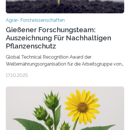
Agrar- Forstwissenschaften
Gießener Forschungsteam:
Auszeichnung Für Nachhaltigen
Pflanzenschutz
Global Technical Recognition Award der
Welternährungsorganisation für die Arbeitsgruppe von
Prof. Dr. Marc F. Schetelig am Institut für
17.10.2025
Insektenbiotechnologie der JLU Insekten spielen eine
lebenswichtige Rolle in unseren Ökosystemen, können
aber Krankheiten übertragen und der Landwirtschaft
und dem Gartenbau erhebliche Schäden zufügen. Es ist
daher entscheidend, Schadinsekten effektiv zu
bekämpfen, während gleichzeitig nützliche Insekten
erhalten bleiben. An der Justus-Liebig-Universität
Gießen (JLU) erforscht die Arbeitsgruppe von Prof. Dr.