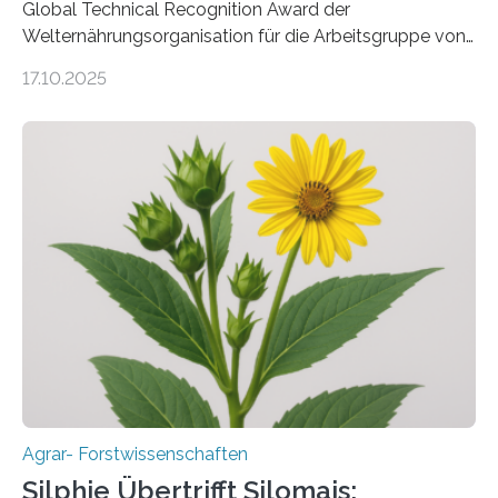
Global Technical Recognition Award der
Welternährungsorganisation für die Arbeitsgruppe von
Prof. Dr. Marc F. Schetelig am Institut für
17.10.2025
Insektenbiotechnologie der JLU Insekten spielen eine
lebenswichtige Rolle in unseren Ökosystemen, können
aber Krankheiten übertragen und der Landwirtschaft
und dem Gartenbau erhebliche Schäden zufügen. Es ist
daher entscheidend, Schadinsekten effektiv zu
bekämpfen, während gleichzeitig nützliche Insekten
erhalten bleiben. An der Justus-Liebig-Universität
Gießen (JLU) erforscht die Arbeitsgruppe von Prof. Dr.
Marc F. Schetelig am Institut für
Insektenbiotechnologie neue biologische und
biotechnologische Verfahren zur…
Agrar- Forstwissenschaften
Silphie Übertrifft Silomais: