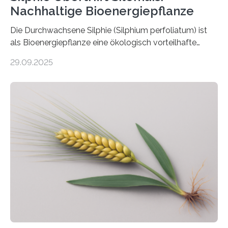
Nachhaltige Bioenergiepflanze
Die Durchwachsene Silphie (Silphium perfoliatum) ist
als Bioenergiepflanze eine ökologisch vorteilhafte
Alternative zu Silomais. Das ist das Ergebnis einer
29.09.2025
mehrjährigen Vergleichsstudie von Forschenden der
Universität Bayreuth. Über ihre Ergebnisse berichten sie
im Fachjournal GBC Bioenergy. —What for? Die Suche
nach nachhaltigen Alternativen zur Energiegewinnung
aus landwirtschaftlichen Kulturen ist ein zentrales
Anliegen im Zuge der europäischen Klimaziele, bis
2050 klimaneutral zu werden. In Deutschland dominiert
bislang der Mais als Energiepflanze, doch sein Anbau
bringt ökologische Herausforderungen mit sich:
Bodenerosion, Nährstoffauswaschung und…