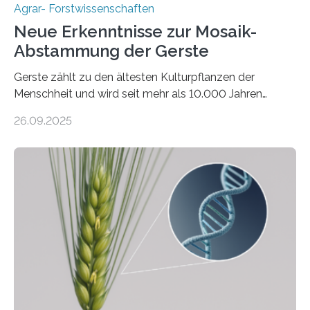
Agrar- Forstwissenschaften
Neue Erkenntnisse zur Mosaik-
Abstammung der Gerste
Gerste zählt zu den ältesten Kulturpflanzen der
Menschheit und wird seit mehr als 10.000 Jahren
kultiviert. Lange Zeit wurde vermutet, dass sie an einem
26.09.2025
einzigen Ort domestiziert wurde. Eine neue Studie eines
internationalen Teams unter Führung des Leibniz-
Instituts für Pflanzengenetik und
Kulturpflanzenforschung (IPK) zeigt, dass die heutige
Gerste aus verschiedenen Wildpopulationen im
sogenannten Fruchtbaren Halbmond hervorgegangen
ist. Sie besitzt also eine Art „Mosaik-Abstammung“. Die
Ergebnisse der Studie wurden heute in der
Fachzeitschrift „Nature“ veröffentlicht. Die
Forschungsgruppe hat die Evolution und…