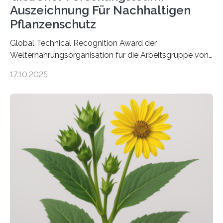
Auszeichnung Für Nachhaltigen
Pflanzenschutz
Global Technical Recognition Award der
Welternährungsorganisation für die Arbeitsgruppe von
Prof. Dr. Marc F. Schetelig am Institut für
17.10.2025
Insektenbiotechnologie der JLU Insekten spielen eine
lebenswichtige Rolle in unseren Ökosystemen, können
aber Krankheiten übertragen und der Landwirtschaft
und dem Gartenbau erhebliche Schäden zufügen. Es ist
daher entscheidend, Schadinsekten effektiv zu
bekämpfen, während gleichzeitig nützliche Insekten
erhalten bleiben. An der Justus-Liebig-Universität
Gießen (JLU) erforscht die Arbeitsgruppe von Prof. Dr.
Marc F. Schetelig am Institut für
Insektenbiotechnologie neue biologische und
biotechnologische Verfahren zur…