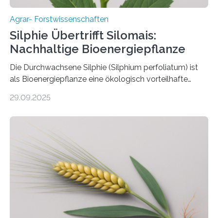
Agrar- Forstwissenschaften
Silphie Übertrifft Silomais:
Nachhaltige Bioenergiepflanze
Die Durchwachsene Silphie (Silphium perfoliatum) ist
als Bioenergiepflanze eine ökologisch vorteilhafte
Alternative zu Silomais. Das ist das Ergebnis einer
29.09.2025
mehrjährigen Vergleichsstudie von Forschenden der
Universität Bayreuth. Über ihre Ergebnisse berichten sie
im Fachjournal GBC Bioenergy. —What for? Die Suche
nach nachhaltigen Alternativen zur Energiegewinnung
aus landwirtschaftlichen Kulturen ist ein zentrales
Anliegen im Zuge der europäischen Klimaziele, bis
2050 klimaneutral zu werden. In Deutschland dominiert
bislang der Mais als Energiepflanze, doch sein Anbau
bringt ökologische Herausforderungen mit sich:
Bodenerosion, Nährstoffauswaschung und…