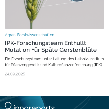
Fachzeitschrift „Nature“ veröffentlicht. Die
Forschungsgruppe hat die Evolution und…
Agrar- Forstwissenschaften
IPK-Forschungsteam Enthüllt
Mutation Für Späte Gerstenblüte
Ein Forschungsteam unter Leitung des Leibniz-Instituts
für Pflanzengenetik und Kulturpflanzenforschung (IPK)
hat die entscheidende Mutation eines Gens (PPD-H1)
24.09.2025
entdeckt, das Gerste in Regionen mit langen
Frühlingstagen später blühen lässt und damit letztlich
höhere Erträge ermöglicht. Die Wissenschaftlerinnen
und Wissenschaftler, die für ihre Studie große
Sammlungen von Wild- und domestizierter Gerste
analysierten, konnten auch zeigen, dass die Mutation