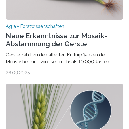
Agrar- Forstwissenschaften
Neue Erkenntnisse zur Mosaik-
Abstammung der Gerste
Gerste zählt zu den ältesten Kulturpflanzen der
Menschheit und wird seit mehr als 10.000 Jahren
kultiviert. Lange Zeit wurde vermutet, dass sie an einem
26.09.2025
einzigen Ort domestiziert wurde. Eine neue Studie eines
internationalen Teams unter Führung des Leibniz-
Instituts für Pflanzengenetik und
Kulturpflanzenforschung (IPK) zeigt, dass die heutige
Gerste aus verschiedenen Wildpopulationen im
sogenannten Fruchtbaren Halbmond hervorgegangen
ist. Sie besitzt also eine Art „Mosaik-Abstammung“. Die
Ergebnisse der Studie wurden heute in der