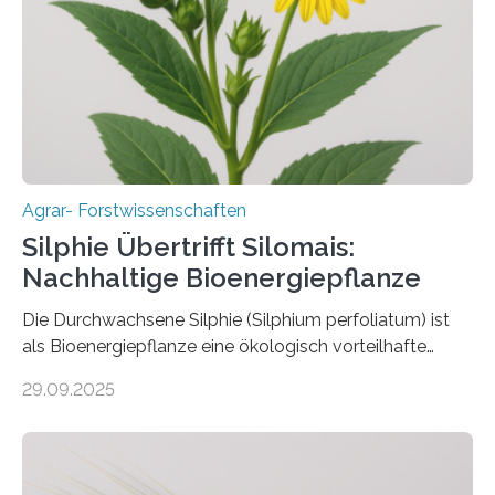
erhalten bleiben. An der Justus-Liebig-Universität
Gießen (JLU) erforscht die Arbeitsgruppe von Prof. Dr.
Marc F. Schetelig am Institut für
Insektenbiotechnologie neue biologische und
biotechnologische Verfahren zur…
Agrar- Forstwissenschaften
Silphie Übertrifft Silomais:
Nachhaltige Bioenergiepflanze
Die Durchwachsene Silphie (Silphium perfoliatum) ist
als Bioenergiepflanze eine ökologisch vorteilhafte
Alternative zu Silomais. Das ist das Ergebnis einer
29.09.2025
mehrjährigen Vergleichsstudie von Forschenden der
Universität Bayreuth. Über ihre Ergebnisse berichten sie
im Fachjournal GBC Bioenergy. —What for? Die Suche
nach nachhaltigen Alternativen zur Energiegewinnung