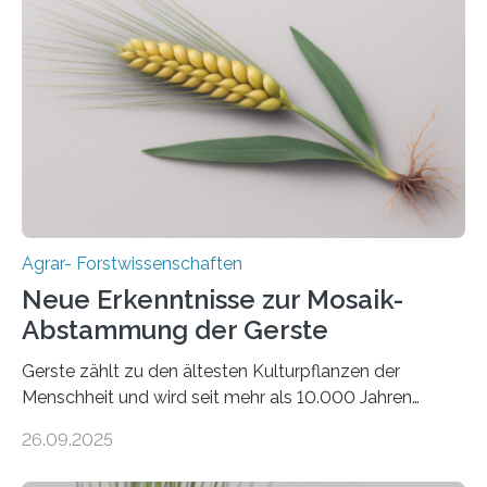
aus landwirtschaftlichen Kulturen ist ein zentrales
Anliegen im Zuge der europäischen Klimaziele, bis
2050 klimaneutral zu werden. In Deutschland dominiert
bislang der Mais als Energiepflanze, doch sein Anbau
bringt ökologische Herausforderungen mit sich:
Bodenerosion, Nährstoffauswaschung und…
Agrar- Forstwissenschaften
Neue Erkenntnisse zur Mosaik-
Abstammung der Gerste
Gerste zählt zu den ältesten Kulturpflanzen der
Menschheit und wird seit mehr als 10.000 Jahren
kultiviert. Lange Zeit wurde vermutet, dass sie an einem
26.09.2025
einzigen Ort domestiziert wurde. Eine neue Studie eines
internationalen Teams unter Führung des Leibniz-