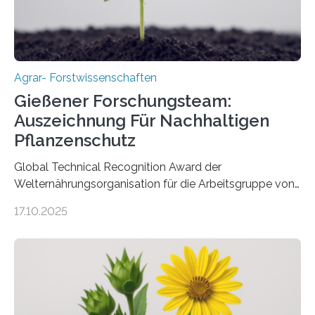
Agrar- Forstwissenschaften
Gießener Forschungsteam:
Auszeichnung Für Nachhaltigen
Pflanzenschutz
Global Technical Recognition Award der
Welternährungsorganisation für die Arbeitsgruppe von
Prof. Dr. Marc F. Schetelig am Institut für
17.10.2025
Insektenbiotechnologie der JLU Insekten spielen eine
lebenswichtige Rolle in unseren Ökosystemen, können
aber Krankheiten übertragen und der Landwirtschaft
und dem Gartenbau erhebliche Schäden zufügen. Es ist
daher entscheidend, Schadinsekten effektiv zu
bekämpfen, während gleichzeitig nützliche Insekten