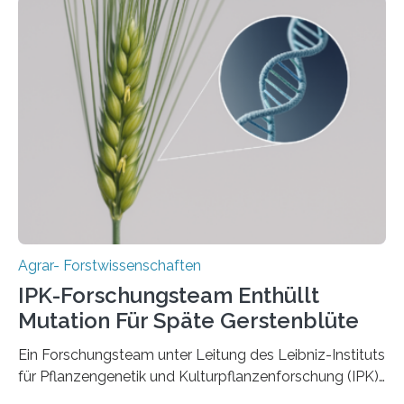
Instituts für Pflanzengenetik und
Kulturpflanzenforschung (IPK) zeigt, dass die heutige
Gerste aus verschiedenen Wildpopulationen im
sogenannten Fruchtbaren Halbmond hervorgegangen
ist. Sie besitzt also eine Art „Mosaik-Abstammung“. Die
Ergebnisse der Studie wurden heute in der
Fachzeitschrift „Nature“ veröffentlicht. Die
Forschungsgruppe hat die Evolution und…
Agrar- Forstwissenschaften
IPK-Forschungsteam Enthüllt
Mutation Für Späte Gerstenblüte
Ein Forschungsteam unter Leitung des Leibniz-Instituts
für Pflanzengenetik und Kulturpflanzenforschung (IPK)
hat die entscheidende Mutation eines Gens (PPD-H1)