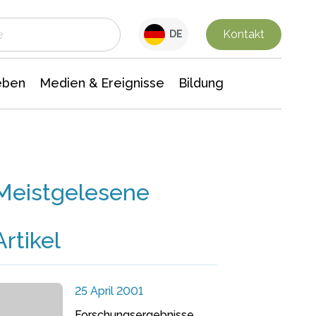
 Leben
Medien & Ereignisse
Interdisziplinäre Forschung
Veranstaltungsnachrichten
n Chemie
Gesellschaftswissenschaften
Kontakt
DE
eben
Medien & Ereignisse
Bildung
Meistgelesene
Artikel
25 April 2001
Forschungsergebnisse