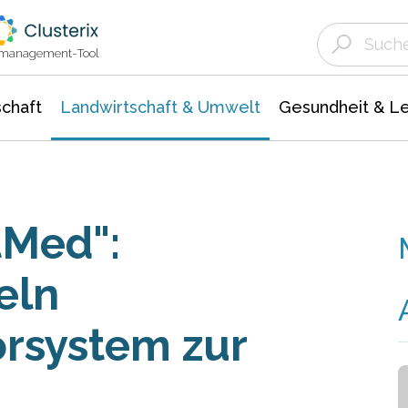
Landwirtschaft & Umwelt
Gesundheit &
Agrar- Forstwissenschaften
Unternehmensmeldungen
Biowissenschafte
Ökologie Umwelt- Naturschutz
ktmanagement-Tool
chaft
Landwirtschaft & Umwelt
Gesundheit & L
tMed":
eln
orsystem zur