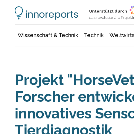
Wissenschaft & Technik
Informationstechnologie
Energie & Elektrotechnik
Unterstützt durch
das revolutionäre Proje
Wissenschaft & Technik
Technik
Weltwirts
Projekt "HorseVe
Forscher entwick
innovatives Sens
Tierdiagnostik