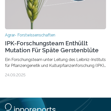
Fachzeitschrift „Nature“ veröffentlicht. Die
Forschungsgruppe hat die Evolution und…
Agrar- Forstwissenschaften
IPK-Forschungsteam Enthüllt
Mutation Für Späte Gerstenblüte
Ein Forschungsteam unter Leitung des Leibniz-Instituts
für Pflanzengenetik und Kulturpflanzenforschung (IPK)
hat die entscheidende Mutation eines Gens (PPD-H1)
24.09.2025
entdeckt, das Gerste in Regionen mit langen
Frühlingstagen später blühen lässt und damit letztlich
höhere Erträge ermöglicht. Die Wissenschaftlerinnen
und Wissenschaftler, die für ihre Studie große
Sammlungen von Wild- und domestizierter Gerste
analysierten, konnten auch zeigen, dass die Mutation