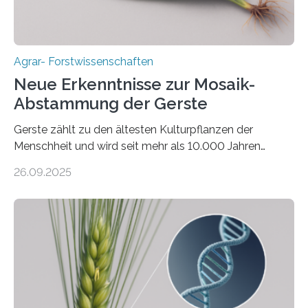
Agrar- Forstwissenschaften
Neue Erkenntnisse zur Mosaik-
Abstammung der Gerste
Gerste zählt zu den ältesten Kulturpflanzen der
Menschheit und wird seit mehr als 10.000 Jahren
kultiviert. Lange Zeit wurde vermutet, dass sie an einem
26.09.2025
einzigen Ort domestiziert wurde. Eine neue Studie eines
internationalen Teams unter Führung des Leibniz-
Instituts für Pflanzengenetik und
Kulturpflanzenforschung (IPK) zeigt, dass die heutige
Gerste aus verschiedenen Wildpopulationen im
sogenannten Fruchtbaren Halbmond hervorgegangen
ist. Sie besitzt also eine Art „Mosaik-Abstammung“. Die
Ergebnisse der Studie wurden heute in der