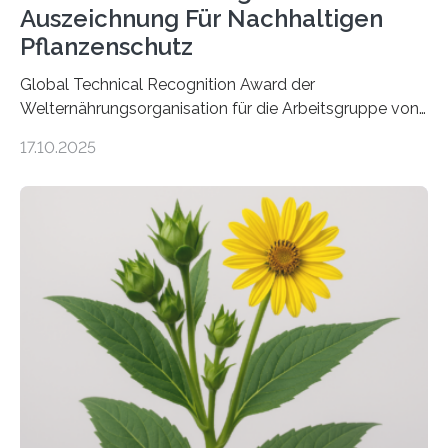
Auszeichnung Für Nachhaltigen
Pflanzenschutz
Global Technical Recognition Award der
Welternährungsorganisation für die Arbeitsgruppe von
Prof. Dr. Marc F. Schetelig am Institut für
17.10.2025
Insektenbiotechnologie der JLU Insekten spielen eine
lebenswichtige Rolle in unseren Ökosystemen, können
aber Krankheiten übertragen und der Landwirtschaft
und dem Gartenbau erhebliche Schäden zufügen. Es ist
daher entscheidend, Schadinsekten effektiv zu
bekämpfen, während gleichzeitig nützliche Insekten
erhalten bleiben. An der Justus-Liebig-Universität
Gießen (JLU) erforscht die Arbeitsgruppe von Prof. Dr.
Marc F. Schetelig am Institut für
Insektenbiotechnologie neue biologische und
biotechnologische Verfahren zur…