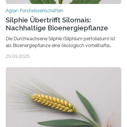
Agrar- Forstwissenschaften
Silphie Übertrifft Silomais:
Nachhaltige Bioenergiepflanze
Die Durchwachsene Silphie (Silphium perfoliatum) ist
als Bioenergiepflanze eine ökologisch vorteilhafte
Alternative zu Silomais. Das ist das Ergebnis einer
29.09.2025
mehrjährigen Vergleichsstudie von Forschenden der
Universität Bayreuth. Über ihre Ergebnisse berichten sie
im Fachjournal GBC Bioenergy. —What for? Die Suche
nach nachhaltigen Alternativen zur Energiegewinnung
aus landwirtschaftlichen Kulturen ist ein zentrales
Anliegen im Zuge der europäischen Klimaziele, bis
2050 klimaneutral zu werden. In Deutschland dominiert
bislang der Mais als Energiepflanze, doch sein Anbau
bringt ökologische Herausforderungen mit sich:
Bodenerosion, Nährstoffauswaschung und…