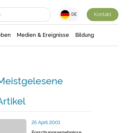
 Leben
Medien & Ereignisse
Interdisziplinäre Forschung
Veranstaltungsnachrichten
n Chemie
Gesellschaftswissenschaften
Kontakt
DE
eben
Medien & Ereignisse
Bildung
Meistgelesene
Artikel
25 April 2001
Forschungsergebnisse