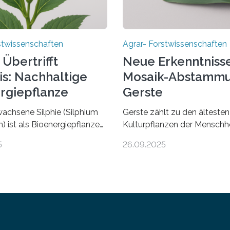
stwissenschaften
Agrar- Forstwissenschaften
 Übertrifft
Neue Erkenntnisse
is: Nachhaltige
Mosaik-Abstammu
rgiepflanze
Gerste
achsene Silphie (Silphium
Gerste zählt zu den ältesten
) ist als Bioenergiepflanze
Kulturpflanzen der Menschh
isch vorteilhafte Alternative
wird seit mehr als 10.000 Ja
5
26.09.2025
. Das ist das Ergebnis einer
kultiviert. Lange Zeit wurde
en Vergleichsstudie von
dass sie an einem einzigen O
n der Universität Bayreuth.
domestiziert wurde. Eine ne
rgebnisse berichten sie im
eines internationalen Teams
al GBC Bioenergy. —What
Führung des Leibniz-Institut
uche nach nachhaltigen
Pflanzengenetik und
en zur Energiegewinnung aus
Kulturpflanzenforschung (IPK