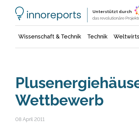
Wissenschaft & Technik
Informationstechnologie
Energie & Elektrotechnik
Unterstützt durch
das revolutionäre Proje
Wissenschaft & Technik
Technik
Weltwirts
Plusenergiehäuse
Wettbewerb
08 April 2011