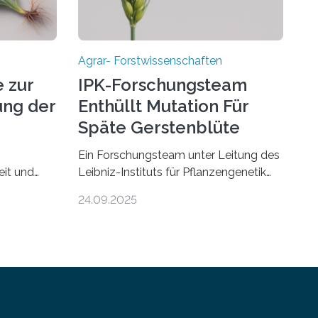
Agrar- Forstwissenschaften
 zur
IPK-Forschungsteam
ng der
Enthüllt Mutation Für
Späte Gerstenblüte
Ein Forschungsteam unter Leitung des
eit und
Leibniz-Instituts für Pflanzengenetik
hren
und Kulturpflanzenforschung (IPK) hat
24.09.2025
 vermutet,
die entscheidende Mutation eines Gens
rt
(PPD-H1) entdeckt, das Gerste in
ue Studie
Regionen mit langen Frühlingstagen
 unter
später blühen lässt und damit letztlich
s für
höhere Erträge ermöglicht. Die
Wissenschaftlerinnen und
) zeigt,
Wissenschaftler, die für ihre Studie