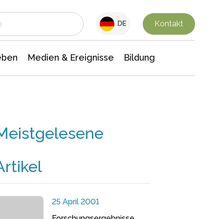
 Leben
Medien & Ereignisse
Interdisziplinäre Forschung
Veranstaltungsnachrichten
n Chemie
Gesellschaftswissenschaften
Kontakt
DE
eben
Medien & Ereignisse
Bildung
Meistgelesene
Artikel
25 April 2001
Forschungsergebnisse