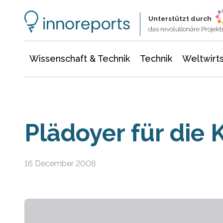
Wissenschaft & Technik
Informationstechnologie
Energie & Elektrotechnik
Unterstützt durch
das revolutionäre Proje
Wissenschaft & Technik
Technik
Weltwirts
Plädoyer für die
16 December 2008