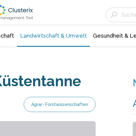
Landwirtschaft & Umwelt
Gesundheit &
Agrar- Forstwissenschaften
Unternehmensmeldungen
Biowissenschafte
Ökologie Umwelt- Naturschutz
ktmanagement-Tool
chaft
Landwirtschaft & Umwelt
Gesundheit & L
 Küstentanne
Agrar- Forstwissenschaften