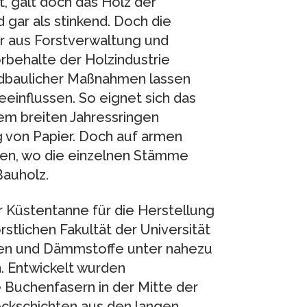
, galt doch das Holz der
 gar als stinkend. Doch die
er aus Forstverwaltung und
orbehalte der Holzindustrie
aldbaulicher Maßnahmen lassen
eeinflussen. So eignet sich das
em breiten Jahressringen
g von Papier. Doch auf armen
nden, wo die einzelnen Stämme
Bauholz.
r Küstentanne für die Herstellung
stlichen Fakultät der Universität
ten und Dämmstoffe unter nahezu
. Entwickelt wurden
e Buchenfasern in der Mitte der
eckschichten aus den langen