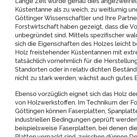
Lange Zeit wurde genau dies angezweifelt
Küstentanne als zu weich, zu weitlumig und
Göttinger Wissenschaftler und Ihre Partn
Forstwirtschaft haben gezeigt, dass die V
unbegründet sind. Mittels spezifischer w
sich die Eigenschaften des Holzes leicht b
Holz freistehender Küstentannen mit extr
tatsächlich vornehmlich für die Herstellun
Standorten oder in relativ dichten Bestä
nicht zu stark werden, wächst auch gutes 
Ebenso vorzüglich eignet sich das Holz de
von Holzwerkstoffen. Im Technikum der For
Göttingen können Faserplatten, Spanplat
industriellen Bedingungen geprüft werden
beispielsweise Faserplatten, bei denen di
Platten verpackt sind, zwischen dünnen D