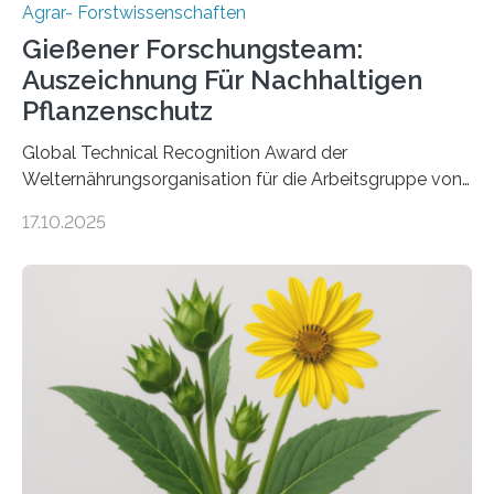
Agrar- Forstwissenschaften
Gießener Forschungsteam:
Auszeichnung Für Nachhaltigen
Pflanzenschutz
Global Technical Recognition Award der
Welternährungsorganisation für die Arbeitsgruppe von
Prof. Dr. Marc F. Schetelig am Institut für
17.10.2025
Insektenbiotechnologie der JLU Insekten spielen eine
lebenswichtige Rolle in unseren Ökosystemen, können
aber Krankheiten übertragen und der Landwirtschaft
und dem Gartenbau erhebliche Schäden zufügen. Es ist
daher entscheidend, Schadinsekten effektiv zu
bekämpfen, während gleichzeitig nützliche Insekten
erhalten bleiben. An der Justus-Liebig-Universität
Gießen (JLU) erforscht die Arbeitsgruppe von Prof. Dr.
Marc F. Schetelig am Institut für
Insektenbiotechnologie neue biologische und