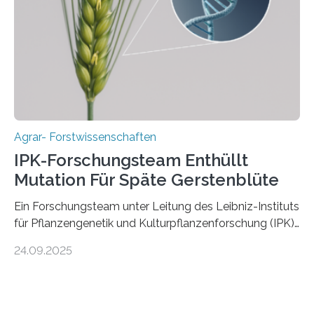
ist. Sie besitzt also eine Art „Mosaik-Abstammung“. Die
Ergebnisse der Studie wurden heute in der
Fachzeitschrift „Nature“ veröffentlicht. Die
Forschungsgruppe hat die Evolution und…
Agrar- Forstwissenschaften
IPK-Forschungsteam Enthüllt
Mutation Für Späte Gerstenblüte
Ein Forschungsteam unter Leitung des Leibniz-Instituts
für Pflanzengenetik und Kulturpflanzenforschung (IPK)
hat die entscheidende Mutation eines Gens (PPD-H1)
24.09.2025
entdeckt, das Gerste in Regionen mit langen
Frühlingstagen später blühen lässt und damit letztlich
höhere Erträge ermöglicht. Die Wissenschaftlerinnen
und Wissenschaftler, die für ihre Studie große