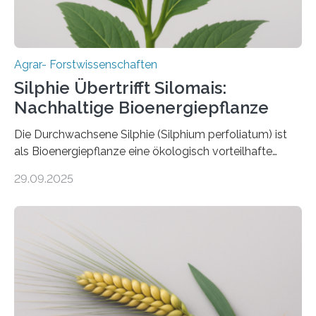
biotechnologische Verfahren zur…
Agrar- Forstwissenschaften
Silphie Übertrifft Silomais:
Nachhaltige Bioenergiepflanze
Die Durchwachsene Silphie (Silphium perfoliatum) ist
als Bioenergiepflanze eine ökologisch vorteilhafte
Alternative zu Silomais. Das ist das Ergebnis einer
29.09.2025
mehrjährigen Vergleichsstudie von Forschenden der
Universität Bayreuth. Über ihre Ergebnisse berichten sie
im Fachjournal GBC Bioenergy. —What for? Die Suche
nach nachhaltigen Alternativen zur Energiegewinnung
aus landwirtschaftlichen Kulturen ist ein zentrales
Anliegen im Zuge der europäischen Klimaziele, bis
2050 klimaneutral zu werden. In Deutschland dominiert
bislang der Mais als Energiepflanze, doch sein Anbau