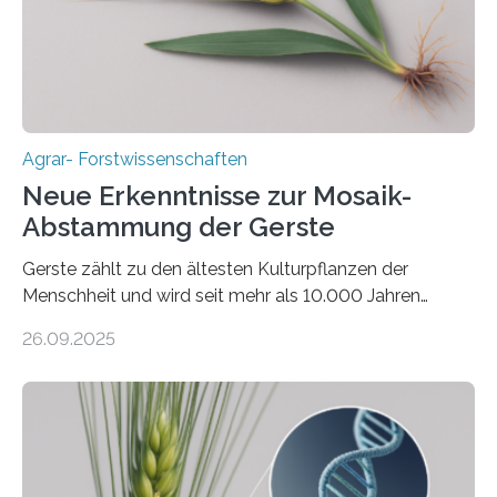
bringt ökologische Herausforderungen mit sich:
Bodenerosion, Nährstoffauswaschung und…
Agrar- Forstwissenschaften
Neue Erkenntnisse zur Mosaik-
Abstammung der Gerste
Gerste zählt zu den ältesten Kulturpflanzen der
Menschheit und wird seit mehr als 10.000 Jahren
kultiviert. Lange Zeit wurde vermutet, dass sie an einem
26.09.2025
einzigen Ort domestiziert wurde. Eine neue Studie eines
internationalen Teams unter Führung des Leibniz-
Instituts für Pflanzengenetik und
Kulturpflanzenforschung (IPK) zeigt, dass die heutige
Gerste aus verschiedenen Wildpopulationen im
sogenannten Fruchtbaren Halbmond hervorgegangen