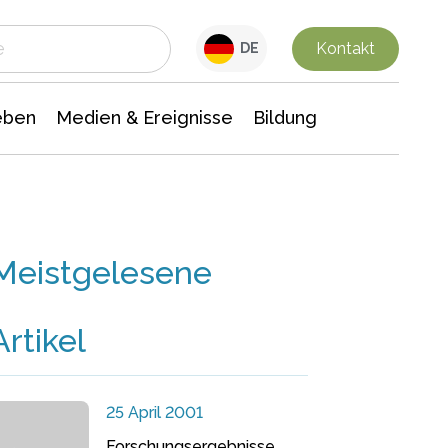
 Leben
Medien & Ereignisse
Interdisziplinäre Forschung
Veranstaltungsnachrichten
n Chemie
Gesellschaftswissenschaften
Kontakt
DE
eben
Medien & Ereignisse
Bildung
Meistgelesene
Artikel
25 April 2001
Forschungsergebnisse