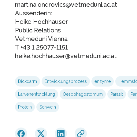
martina.ondrovics@vetmeduni.ac.at
Aussenderin:
Heike Hochhauser
Public Relations
Vetmeduni Vienna
T +43 1 25077-1151
heike.hochhauser@vetmeduni.ac.at
Dickdarm
Entwicklungsprozess
enzyme
Hemmsto
Larvenentwicklung
Oesophagostomum
Parasit
Pa
Protein
Schwein