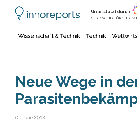
Wissenschaft & Technik
Informationstechnologie
Energie & Elektrotechnik
Unterstützt durch
das revolutionäre Proje
Wissenschaft & Technik
Technik
Weltwirts
Neue Wege in de
Parasitenbekäm
04 June 2013