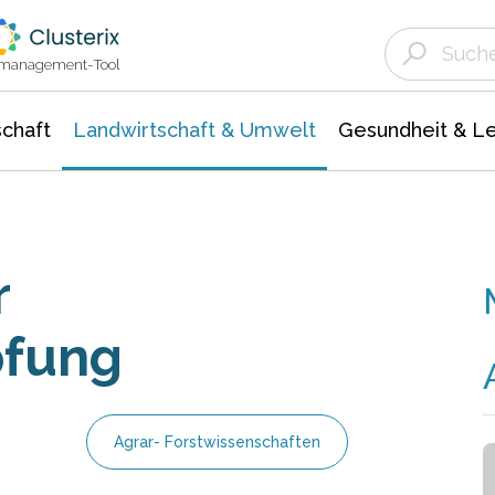
Landwirtschaft & Umwelt
Gesundheit &
Agrar- Forstwissenschaften
Unternehmensmeldungen
Biowissenschafte
Ökologie Umwelt- Naturschutz
ktmanagement-Tool
chaft
Landwirtschaft & Umwelt
Gesundheit & L
r
pfung
Agrar- Forstwissenschaften