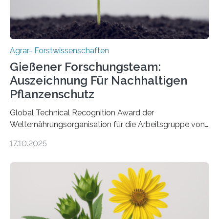
Agrar- Forstwissenschaften
Gießener Forschungsteam:
Auszeichnung Für Nachhaltigen
Pflanzenschutz
Global Technical Recognition Award der
Welternährungsorganisation für die Arbeitsgruppe von
Prof. Dr. Marc F. Schetelig am Institut für
17.10.2025
Insektenbiotechnologie der JLU Insekten spielen eine
lebenswichtige Rolle in unseren Ökosystemen, können
aber Krankheiten übertragen und der Landwirtschaft
und dem Gartenbau erhebliche Schäden zufügen. Es ist
daher entscheidend, Schadinsekten effektiv zu
bekämpfen, während gleichzeitig nützliche Insekten
erhalten bleiben. An der Justus-Liebig-Universität