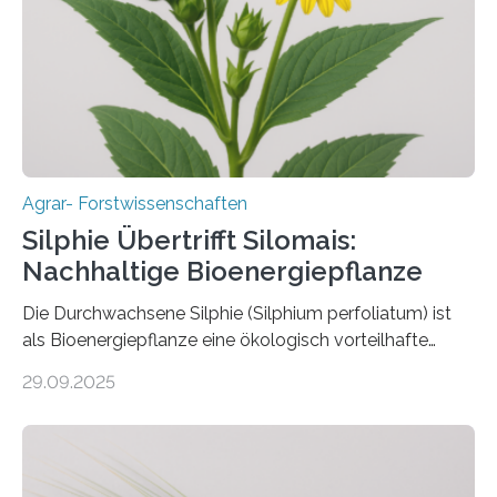
Gießen (JLU) erforscht die Arbeitsgruppe von Prof. Dr.
Marc F. Schetelig am Institut für
Insektenbiotechnologie neue biologische und
biotechnologische Verfahren zur…
Agrar- Forstwissenschaften
Silphie Übertrifft Silomais:
Nachhaltige Bioenergiepflanze
Die Durchwachsene Silphie (Silphium perfoliatum) ist
als Bioenergiepflanze eine ökologisch vorteilhafte
Alternative zu Silomais. Das ist das Ergebnis einer
29.09.2025
mehrjährigen Vergleichsstudie von Forschenden der
Universität Bayreuth. Über ihre Ergebnisse berichten sie
im Fachjournal GBC Bioenergy. —What for? Die Suche
nach nachhaltigen Alternativen zur Energiegewinnung