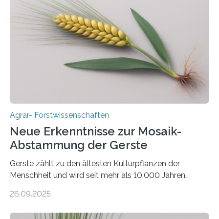
aus landwirtschaftlichen Kulturen ist ein zentrales
Anliegen im Zuge der europäischen Klimaziele, bis
2050 klimaneutral zu werden. In Deutschland dominiert
bislang der Mais als Energiepflanze, doch sein Anbau
bringt ökologische Herausforderungen mit sich:
Bodenerosion, Nährstoffauswaschung und…
Agrar- Forstwissenschaften
Neue Erkenntnisse zur Mosaik-
Abstammung der Gerste
Gerste zählt zu den ältesten Kulturpflanzen der
Menschheit und wird seit mehr als 10.000 Jahren
kultiviert. Lange Zeit wurde vermutet, dass sie an einem
26.09.2025
einzigen Ort domestiziert wurde. Eine neue Studie eines
internationalen Teams unter Führung des Leibniz-