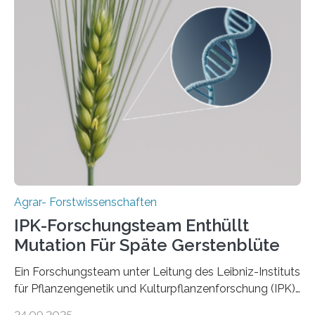
Instituts für Pflanzengenetik und
Kulturpflanzenforschung (IPK) zeigt, dass die heutige
Gerste aus verschiedenen Wildpopulationen im
sogenannten Fruchtbaren Halbmond hervorgegangen
ist. Sie besitzt also eine Art „Mosaik-Abstammung“. Die
Ergebnisse der Studie wurden heute in der
Fachzeitschrift „Nature“ veröffentlicht. Die
Forschungsgruppe hat die Evolution und…
Agrar- Forstwissenschaften
IPK-Forschungsteam Enthüllt
Mutation Für Späte Gerstenblüte
Ein Forschungsteam unter Leitung des Leibniz-Instituts
für Pflanzengenetik und Kulturpflanzenforschung (IPK)
hat die entscheidende Mutation eines Gens (PPD-H1)