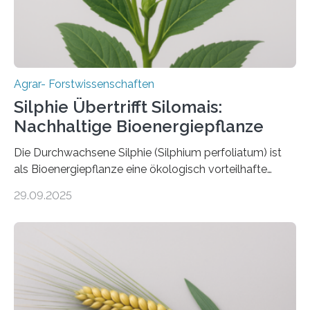
Insektenbiotechnologie neue biologische und
biotechnologische Verfahren zur…
Agrar- Forstwissenschaften
Silphie Übertrifft Silomais:
Nachhaltige Bioenergiepflanze
Die Durchwachsene Silphie (Silphium perfoliatum) ist
als Bioenergiepflanze eine ökologisch vorteilhafte
Alternative zu Silomais. Das ist das Ergebnis einer
29.09.2025
mehrjährigen Vergleichsstudie von Forschenden der
Universität Bayreuth. Über ihre Ergebnisse berichten sie
im Fachjournal GBC Bioenergy. —What for? Die Suche
nach nachhaltigen Alternativen zur Energiegewinnung
aus landwirtschaftlichen Kulturen ist ein zentrales
Anliegen im Zuge der europäischen Klimaziele, bis
2050 klimaneutral zu werden. In Deutschland dominiert