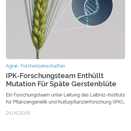
sogenannten Fruchtbaren Halbmond hervorgegangen
ist. Sie besitzt also eine Art „Mosaik-Abstammung“. Die
Ergebnisse der Studie wurden heute in der
Fachzeitschrift „Nature“ veröffentlicht. Die
Forschungsgruppe hat die Evolution und…
Agrar- Forstwissenschaften
IPK-Forschungsteam Enthüllt
Mutation Für Späte Gerstenblüte
Ein Forschungsteam unter Leitung des Leibniz-Instituts
für Pflanzengenetik und Kulturpflanzenforschung (IPK)
hat die entscheidende Mutation eines Gens (PPD-H1)
24.09.2025
entdeckt, das Gerste in Regionen mit langen
Frühlingstagen später blühen lässt und damit letztlich
höhere Erträge ermöglicht. Die Wissenschaftlerinnen