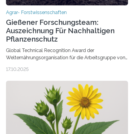
Agrar- Forstwissenschaften
Gießener Forschungsteam:
Auszeichnung Für Nachhaltigen
Pflanzenschutz
Global Technical Recognition Award der
Welternährungsorganisation für die Arbeitsgruppe von
Prof. Dr. Marc F. Schetelig am Institut für
17.10.2025
Insektenbiotechnologie der JLU Insekten spielen eine
lebenswichtige Rolle in unseren Ökosystemen, können
aber Krankheiten übertragen und der Landwirtschaft
und dem Gartenbau erhebliche Schäden zufügen. Es ist
daher entscheidend, Schadinsekten effektiv zu
bekämpfen, während gleichzeitig nützliche Insekten
erhalten bleiben. An der Justus-Liebig-Universität
Gießen (JLU) erforscht die Arbeitsgruppe von Prof. Dr.
Marc F. Schetelig am Institut für