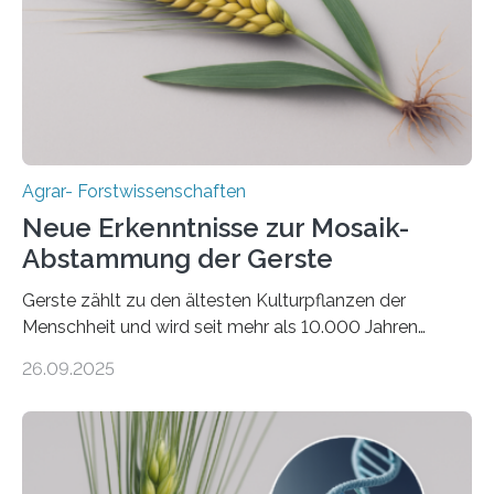
bislang der Mais als Energiepflanze, doch sein Anbau
bringt ökologische Herausforderungen mit sich:
Bodenerosion, Nährstoffauswaschung und…
Agrar- Forstwissenschaften
Neue Erkenntnisse zur Mosaik-
Abstammung der Gerste
Gerste zählt zu den ältesten Kulturpflanzen der
Menschheit und wird seit mehr als 10.000 Jahren
kultiviert. Lange Zeit wurde vermutet, dass sie an einem
26.09.2025
einzigen Ort domestiziert wurde. Eine neue Studie eines
internationalen Teams unter Führung des Leibniz-
Instituts für Pflanzengenetik und
Kulturpflanzenforschung (IPK) zeigt, dass die heutige
Gerste aus verschiedenen Wildpopulationen im