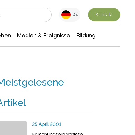
 Leben
Medien & Ereignisse
Interdisziplinäre Forschung
Veranstaltungsnachrichten
n Chemie
Gesellschaftswissenschaften
Kontakt
DE
eben
Medien & Ereignisse
Bildung
Meistgelesene
Artikel
25 April 2001
Forschungsergebnisse