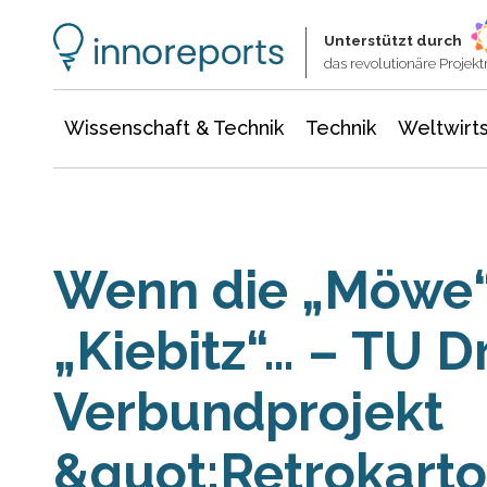
Wissenschaft & Technik
Informationstechnologie
Energie & Elektrotechnik
Unterstützt durch
das revolutionäre Proje
Wissenschaft & Technik
Technik
Weltwirts
Wenn die „Möwe“
„Kiebitz“… – TU D
Verbundprojekt
&quot;Retrokarto