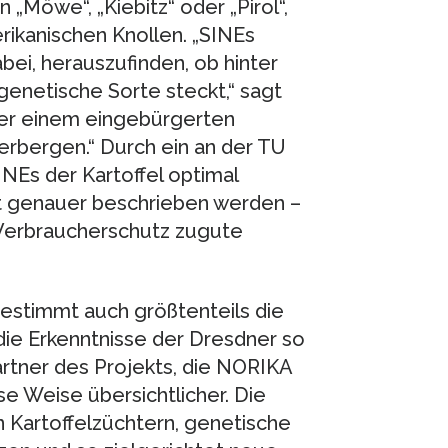
„Möwe“, „Kiebitz“ oder „Pirol“,
ikanischen Knollen. „SINEs
ei, herauszufinden, ob hinter
enetische Sorte steckt,“ sagt
nter einem eingebürgerten
bergen.“ Durch ein an der TU
NEs der Kartoffel optimal
alt genauer beschrieben werden –
 Verbraucherschutz zugute
estimmt auch größtenteils die
 die Erkenntnisse der Dresdner so
partner des Projekts, die NORIKA
e Weise übersichtlicher. Die
n Kartoffelzüchtern, genetische