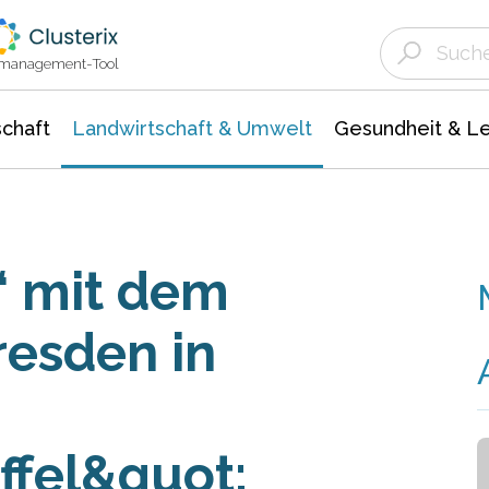
Landwirtschaft & Umwelt
Gesundheit &
Agrar- Forstwissenschaften
Unternehmensmeldungen
Biowissenschafte
Ökologie Umwelt- Naturschutz
ktmanagement-Tool
chaft
Landwirtschaft & Umwelt
Gesundheit & L
 mit dem
resden in
ffel&quot;