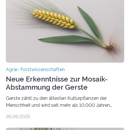
aus landwirtschaftlichen Kulturen ist ein zentrales
Anliegen im Zuge der europäischen Klimaziele, bis
2050 klimaneutral zu werden. In Deutschland dominiert
bislang der Mais als Energiepflanze, doch sein Anbau
bringt ökologische Herausforderungen mit sich:
Bodenerosion, Nährstoffauswaschung und…
Agrar- Forstwissenschaften
Neue Erkenntnisse zur Mosaik-
Abstammung der Gerste
Gerste zählt zu den ältesten Kulturpflanzen der
Menschheit und wird seit mehr als 10.000 Jahren
kultiviert. Lange Zeit wurde vermutet, dass sie an einem
26.09.2025
einzigen Ort domestiziert wurde. Eine neue Studie eines
internationalen Teams unter Führung des Leibniz-