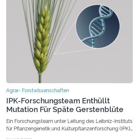
Instituts für Pflanzengenetik und
Kulturpflanzenforschung (IPK) zeigt, dass die heutige
Gerste aus verschiedenen Wildpopulationen im
sogenannten Fruchtbaren Halbmond hervorgegangen
ist. Sie besitzt also eine Art „Mosaik-Abstammung“. Die
Ergebnisse der Studie wurden heute in der
Fachzeitschrift „Nature“ veröffentlicht. Die
Forschungsgruppe hat die Evolution und…
Agrar- Forstwissenschaften
IPK-Forschungsteam Enthüllt
Mutation Für Späte Gerstenblüte
Ein Forschungsteam unter Leitung des Leibniz-Instituts
für Pflanzengenetik und Kulturpflanzenforschung (IPK)
hat die entscheidende Mutation eines Gens (PPD-H1)