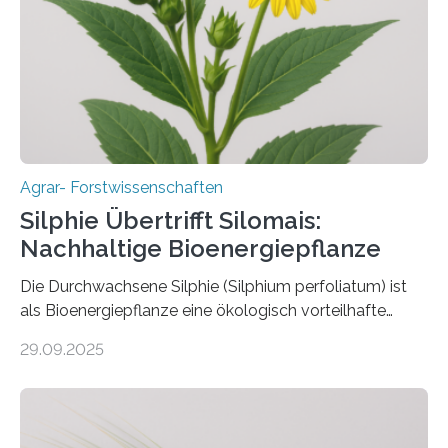
erhalten bleiben. An der Justus-Liebig-Universität
Gießen (JLU) erforscht die Arbeitsgruppe von Prof. Dr.
Marc F. Schetelig am Institut für
Insektenbiotechnologie neue biologische und
biotechnologische Verfahren zur…
Agrar- Forstwissenschaften
Silphie Übertrifft Silomais:
Nachhaltige Bioenergiepflanze
Die Durchwachsene Silphie (Silphium perfoliatum) ist
als Bioenergiepflanze eine ökologisch vorteilhafte
Alternative zu Silomais. Das ist das Ergebnis einer
29.09.2025
mehrjährigen Vergleichsstudie von Forschenden der
Universität Bayreuth. Über ihre Ergebnisse berichten sie
im Fachjournal GBC Bioenergy. —What for? Die Suche
nach nachhaltigen Alternativen zur Energiegewinnung