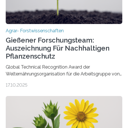
Agrar- Forstwissenschaften
Gießener Forschungsteam:
Auszeichnung Für Nachhaltigen
Pflanzenschutz
Global Technical Recognition Award der
Welternährungsorganisation für die Arbeitsgruppe von
Prof. Dr. Marc F. Schetelig am Institut für
17.10.2025
Insektenbiotechnologie der JLU Insekten spielen eine
lebenswichtige Rolle in unseren Ökosystemen, können
aber Krankheiten übertragen und der Landwirtschaft
und dem Gartenbau erhebliche Schäden zufügen. Es ist
daher entscheidend, Schadinsekten effektiv zu
bekämpfen, während gleichzeitig nützliche Insekten