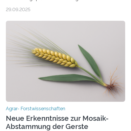
Alternative zu Silomais. Das ist das Ergebnis einer
29.09.2025
mehrjährigen Vergleichsstudie von Forschenden der
Universität Bayreuth. Über ihre Ergebnisse berichten sie
im Fachjournal GBC Bioenergy. —What for? Die Suche
nach nachhaltigen Alternativen zur Energiegewinnung
aus landwirtschaftlichen Kulturen ist ein zentrales
Anliegen im Zuge der europäischen Klimaziele, bis
2050 klimaneutral zu werden. In Deutschland dominiert
bislang der Mais als Energiepflanze, doch sein Anbau
bringt ökologische Herausforderungen mit sich:
Bodenerosion, Nährstoffauswaschung und…
Agrar- Forstwissenschaften
Neue Erkenntnisse zur Mosaik-
Abstammung der Gerste