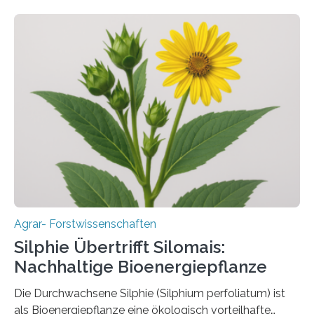
lebenswichtige Rolle in unseren Ökosystemen, können
aber Krankheiten übertragen und der Landwirtschaft
und dem Gartenbau erhebliche Schäden zufügen. Es ist
daher entscheidend, Schadinsekten effektiv zu
bekämpfen, während gleichzeitig nützliche Insekten
erhalten bleiben. An der Justus-Liebig-Universität
Gießen (JLU) erforscht die Arbeitsgruppe von Prof. Dr.
Marc F. Schetelig am Institut für
Insektenbiotechnologie neue biologische und
biotechnologische Verfahren zur…
Agrar- Forstwissenschaften
Silphie Übertrifft Silomais:
Nachhaltige Bioenergiepflanze
Die Durchwachsene Silphie (Silphium perfoliatum) ist
als Bioenergiepflanze eine ökologisch vorteilhafte