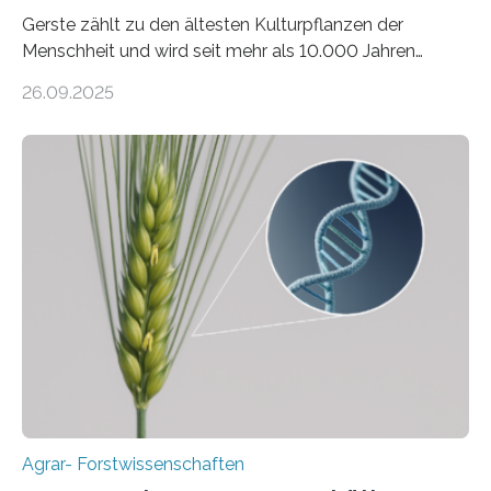
Gerste zählt zu den ältesten Kulturpflanzen der
Menschheit und wird seit mehr als 10.000 Jahren
kultiviert. Lange Zeit wurde vermutet, dass sie an einem
26.09.2025
einzigen Ort domestiziert wurde. Eine neue Studie eines
internationalen Teams unter Führung des Leibniz-
Instituts für Pflanzengenetik und
Kulturpflanzenforschung (IPK) zeigt, dass die heutige
Gerste aus verschiedenen Wildpopulationen im
sogenannten Fruchtbaren Halbmond hervorgegangen
ist. Sie besitzt also eine Art „Mosaik-Abstammung“. Die
Ergebnisse der Studie wurden heute in der
Fachzeitschrift „Nature“ veröffentlicht. Die
Forschungsgruppe hat die Evolution und…
Agrar- Forstwissenschaften