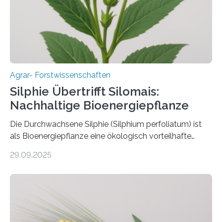
Marc F. Schetelig am Institut für
Insektenbiotechnologie neue biologische und
biotechnologische Verfahren zur…
Agrar- Forstwissenschaften
Silphie Übertrifft Silomais:
Nachhaltige Bioenergiepflanze
Die Durchwachsene Silphie (Silphium perfoliatum) ist
als Bioenergiepflanze eine ökologisch vorteilhafte
Alternative zu Silomais. Das ist das Ergebnis einer
29.09.2025
mehrjährigen Vergleichsstudie von Forschenden der
Universität Bayreuth. Über ihre Ergebnisse berichten sie
im Fachjournal GBC Bioenergy. —What for? Die Suche
nach nachhaltigen Alternativen zur Energiegewinnung
aus landwirtschaftlichen Kulturen ist ein zentrales
Anliegen im Zuge der europäischen Klimaziele, bis