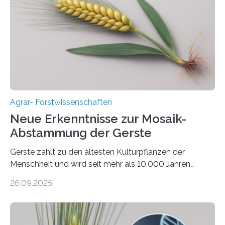
2050 klimaneutral zu werden. In Deutschland dominiert
bislang der Mais als Energiepflanze, doch sein Anbau
bringt ökologische Herausforderungen mit sich:
Bodenerosion, Nährstoffauswaschung und…
Agrar- Forstwissenschaften
Neue Erkenntnisse zur Mosaik-
Abstammung der Gerste
Gerste zählt zu den ältesten Kulturpflanzen der
Menschheit und wird seit mehr als 10.000 Jahren
kultiviert. Lange Zeit wurde vermutet, dass sie an einem
26.09.2025
einzigen Ort domestiziert wurde. Eine neue Studie eines
internationalen Teams unter Führung des Leibniz-
Instituts für Pflanzengenetik und
Kulturpflanzenforschung (IPK) zeigt, dass die heutige