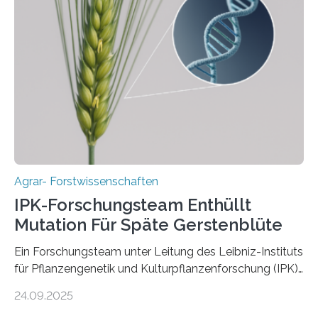
Gerste aus verschiedenen Wildpopulationen im
sogenannten Fruchtbaren Halbmond hervorgegangen
ist. Sie besitzt also eine Art „Mosaik-Abstammung“. Die
Ergebnisse der Studie wurden heute in der
Fachzeitschrift „Nature“ veröffentlicht. Die
Forschungsgruppe hat die Evolution und…
Agrar- Forstwissenschaften
IPK-Forschungsteam Enthüllt
Mutation Für Späte Gerstenblüte
Ein Forschungsteam unter Leitung des Leibniz-Instituts
für Pflanzengenetik und Kulturpflanzenforschung (IPK)
hat die entscheidende Mutation eines Gens (PPD-H1)
24.09.2025
entdeckt, das Gerste in Regionen mit langen