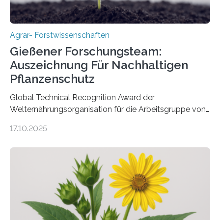
Agrar- Forstwissenschaften
Gießener Forschungsteam:
Auszeichnung Für Nachhaltigen
Pflanzenschutz
Global Technical Recognition Award der
Welternährungsorganisation für die Arbeitsgruppe von
Prof. Dr. Marc F. Schetelig am Institut für
17.10.2025
Insektenbiotechnologie der JLU Insekten spielen eine
lebenswichtige Rolle in unseren Ökosystemen, können
aber Krankheiten übertragen und der Landwirtschaft
und dem Gartenbau erhebliche Schäden zufügen. Es ist
daher entscheidend, Schadinsekten effektiv zu
bekämpfen, während gleichzeitig nützliche Insekten
erhalten bleiben. An der Justus-Liebig-Universität
Gießen (JLU) erforscht die Arbeitsgruppe von Prof. Dr.