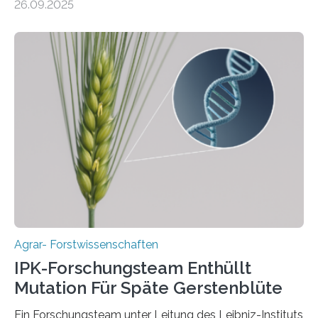
26.09.2025
einzigen Ort domestiziert wurde. Eine neue Studie eines
internationalen Teams unter Führung des Leibniz-
Instituts für Pflanzengenetik und
Kulturpflanzenforschung (IPK) zeigt, dass die heutige
Gerste aus verschiedenen Wildpopulationen im
sogenannten Fruchtbaren Halbmond hervorgegangen
ist. Sie besitzt also eine Art „Mosaik-Abstammung“. Die
Ergebnisse der Studie wurden heute in der
Fachzeitschrift „Nature“ veröffentlicht. Die
Forschungsgruppe hat die Evolution und…
Agrar- Forstwissenschaften
IPK-Forschungsteam Enthüllt
Mutation Für Späte Gerstenblüte
Ein Forschungsteam unter Leitung des Leibniz-Instituts