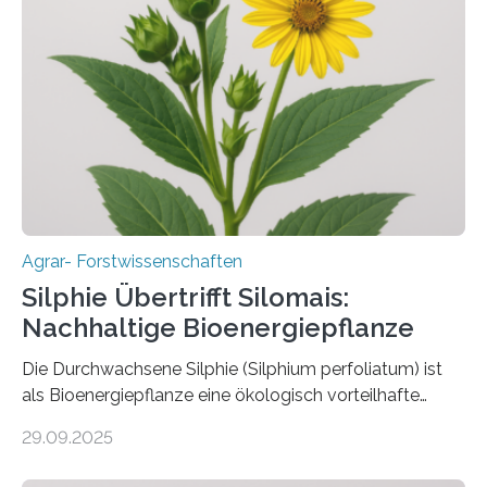
daher entscheidend, Schadinsekten effektiv zu
bekämpfen, während gleichzeitig nützliche Insekten
erhalten bleiben. An der Justus-Liebig-Universität
Gießen (JLU) erforscht die Arbeitsgruppe von Prof. Dr.
Marc F. Schetelig am Institut für
Insektenbiotechnologie neue biologische und
biotechnologische Verfahren zur…
Agrar- Forstwissenschaften
Silphie Übertrifft Silomais:
Nachhaltige Bioenergiepflanze
Die Durchwachsene Silphie (Silphium perfoliatum) ist
als Bioenergiepflanze eine ökologisch vorteilhafte
Alternative zu Silomais. Das ist das Ergebnis einer
29.09.2025
mehrjährigen Vergleichsstudie von Forschenden der
Universität Bayreuth. Über ihre Ergebnisse berichten sie