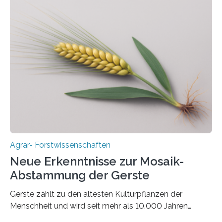
im Fachjournal GBC Bioenergy. —What for? Die Suche
nach nachhaltigen Alternativen zur Energiegewinnung
aus landwirtschaftlichen Kulturen ist ein zentrales
Anliegen im Zuge der europäischen Klimaziele, bis
2050 klimaneutral zu werden. In Deutschland dominiert
bislang der Mais als Energiepflanze, doch sein Anbau
bringt ökologische Herausforderungen mit sich:
Bodenerosion, Nährstoffauswaschung und…
Agrar- Forstwissenschaften
Neue Erkenntnisse zur Mosaik-
Abstammung der Gerste
Gerste zählt zu den ältesten Kulturpflanzen der
Menschheit und wird seit mehr als 10.000 Jahren
kultiviert. Lange Zeit wurde vermutet, dass sie an einem