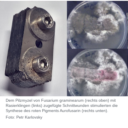
Dem Pilzmyzel von Fusarium graminearum (rechts oben) mit
Rasierklingen (links) zugefügte Schnittwunden stimulierten die
Synthese des roten Pigments Aurofusarin (rechts unten).
Foto: Petr Karlovsky