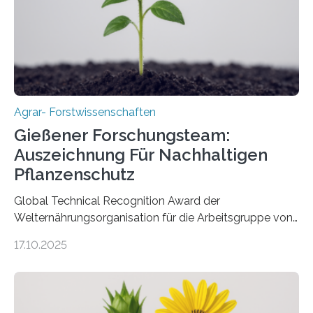
Agrar- Forstwissenschaften
Gießener Forschungsteam:
Auszeichnung Für Nachhaltigen
Pflanzenschutz
Global Technical Recognition Award der
Welternährungsorganisation für die Arbeitsgruppe von
Prof. Dr. Marc F. Schetelig am Institut für
17.10.2025
Insektenbiotechnologie der JLU Insekten spielen eine
lebenswichtige Rolle in unseren Ökosystemen, können
aber Krankheiten übertragen und der Landwirtschaft
und dem Gartenbau erhebliche Schäden zufügen. Es ist