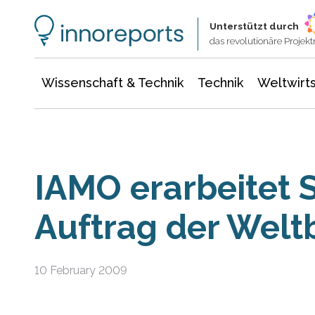
Wissenschaft & Technik
Informationstechnologie
Energie & Elektrotechnik
Unterstützt durch
das revolutionäre Proje
Wissenschaft & Technik
Technik
Weltwirts
IAMO erarbeitet 
Auftrag der Welt
10 February 2009