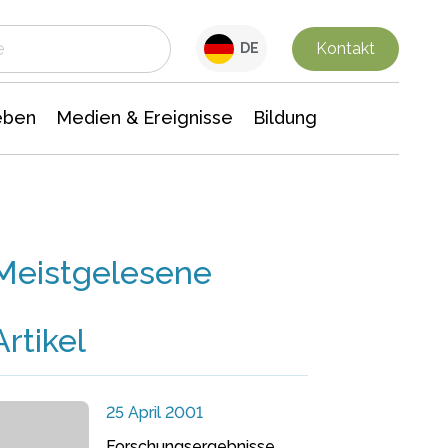
 Leben
Medien & Ereignisse
Interdisziplinäre Forschung
Veranstaltungsnachrichten
n Chemie
Gesellschaftswissenschaften
Kontakt
DE
eben
Medien & Ereignisse
Bildung
Meistgelesene
Artikel
25 April 2001
Forschungsergebnisse