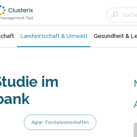
Landwirtschaft & Umwelt
Gesundheit &
Agrar- Forstwissenschaften
Unternehmensmeldungen
Biowissenschafte
Ökologie Umwelt- Naturschutz
ktmanagement-Tool
chaft
Landwirtschaft & Umwelt
Gesundheit & L
Studie im
bank
Agrar- Forstwissenschaften