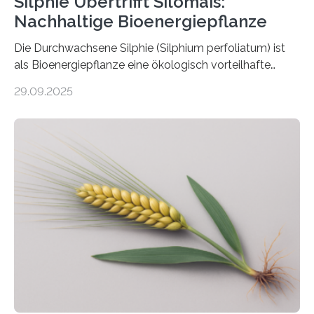
Silphie Übertrifft Silomais:
Nachhaltige Bioenergiepflanze
Die Durchwachsene Silphie (Silphium perfoliatum) ist
als Bioenergiepflanze eine ökologisch vorteilhafte
Alternative zu Silomais. Das ist das Ergebnis einer
29.09.2025
mehrjährigen Vergleichsstudie von Forschenden der
Universität Bayreuth. Über ihre Ergebnisse berichten sie
im Fachjournal GBC Bioenergy. —What for? Die Suche
nach nachhaltigen Alternativen zur Energiegewinnung
aus landwirtschaftlichen Kulturen ist ein zentrales
Anliegen im Zuge der europäischen Klimaziele, bis
2050 klimaneutral zu werden. In Deutschland dominiert
bislang der Mais als Energiepflanze, doch sein Anbau
bringt ökologische Herausforderungen mit sich:
Bodenerosion, Nährstoffauswaschung und…