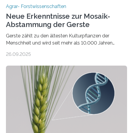
Agrar- Forstwissenschaften
Neue Erkenntnisse zur Mosaik-
Abstammung der Gerste
Gerste zählt zu den ältesten Kulturpflanzen der
Menschheit und wird seit mehr als 10.000 Jahren
kultiviert. Lange Zeit wurde vermutet, dass sie an einem
26.09.2025
einzigen Ort domestiziert wurde. Eine neue Studie eines
internationalen Teams unter Führung des Leibniz-
Instituts für Pflanzengenetik und
Kulturpflanzenforschung (IPK) zeigt, dass die heutige
Gerste aus verschiedenen Wildpopulationen im
sogenannten Fruchtbaren Halbmond hervorgegangen
ist. Sie besitzt also eine Art „Mosaik-Abstammung“. Die
Ergebnisse der Studie wurden heute in der
Fachzeitschrift „Nature“ veröffentlicht. Die
Forschungsgruppe hat die Evolution und…