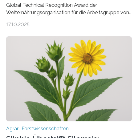
Global Technical Recognition Award der
Welternährungsorganisation für die Arbeitsgruppe von
Prof. Dr. Marc F. Schetelig am Institut für
17.10.2025
Insektenbiotechnologie der JLU Insekten spielen eine
lebenswichtige Rolle in unseren Ökosystemen, können
aber Krankheiten übertragen und der Landwirtschaft
und dem Gartenbau erhebliche Schäden zufügen. Es ist
daher entscheidend, Schadinsekten effektiv zu
bekämpfen, während gleichzeitig nützliche Insekten
erhalten bleiben. An der Justus-Liebig-Universität
Gießen (JLU) erforscht die Arbeitsgruppe von Prof. Dr.
Marc F. Schetelig am Institut für
Insektenbiotechnologie neue biologische und
biotechnologische Verfahren zur…
Agrar- Forstwissenschaften