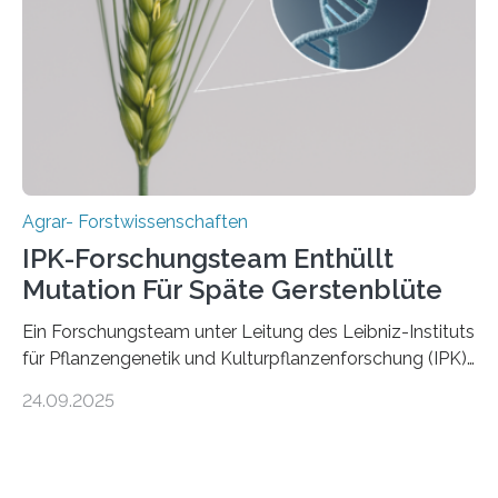
ist. Sie besitzt also eine Art „Mosaik-Abstammung“. Die
Ergebnisse der Studie wurden heute in der
Fachzeitschrift „Nature“ veröffentlicht. Die
Forschungsgruppe hat die Evolution und…
Agrar- Forstwissenschaften
IPK-Forschungsteam Enthüllt
Mutation Für Späte Gerstenblüte
Ein Forschungsteam unter Leitung des Leibniz-Instituts
für Pflanzengenetik und Kulturpflanzenforschung (IPK)
hat die entscheidende Mutation eines Gens (PPD-H1)
24.09.2025
entdeckt, das Gerste in Regionen mit langen
Frühlingstagen später blühen lässt und damit letztlich
höhere Erträge ermöglicht. Die Wissenschaftlerinnen
und Wissenschaftler, die für ihre Studie große