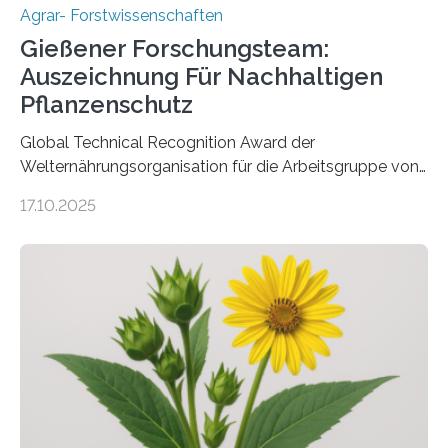
Agrar- Forstwissenschaften
Gießener Forschungsteam:
Auszeichnung Für Nachhaltigen
Pflanzenschutz
Global Technical Recognition Award der
Welternährungsorganisation für die Arbeitsgruppe von
Prof. Dr. Marc F. Schetelig am Institut für
17.10.2025
Insektenbiotechnologie der JLU Insekten spielen eine
lebenswichtige Rolle in unseren Ökosystemen, können
aber Krankheiten übertragen und der Landwirtschaft
und dem Gartenbau erhebliche Schäden zufügen. Es ist
daher entscheidend, Schadinsekten effektiv zu
bekämpfen, während gleichzeitig nützliche Insekten
erhalten bleiben. An der Justus-Liebig-Universität
Gießen (JLU) erforscht die Arbeitsgruppe von Prof. Dr.
Marc F. Schetelig am Institut für
Insektenbiotechnologie neue biologische und