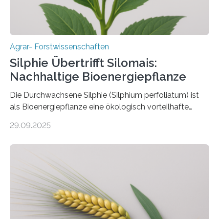
biotechnologische Verfahren zur…
Agrar- Forstwissenschaften
Silphie Übertrifft Silomais:
Nachhaltige Bioenergiepflanze
Die Durchwachsene Silphie (Silphium perfoliatum) ist
als Bioenergiepflanze eine ökologisch vorteilhafte
Alternative zu Silomais. Das ist das Ergebnis einer
29.09.2025
mehrjährigen Vergleichsstudie von Forschenden der
Universität Bayreuth. Über ihre Ergebnisse berichten sie
im Fachjournal GBC Bioenergy. —What for? Die Suche
nach nachhaltigen Alternativen zur Energiegewinnung
aus landwirtschaftlichen Kulturen ist ein zentrales
Anliegen im Zuge der europäischen Klimaziele, bis
2050 klimaneutral zu werden. In Deutschland dominiert
bislang der Mais als Energiepflanze, doch sein Anbau