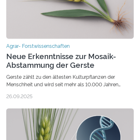
bringt ökologische Herausforderungen mit sich:
Bodenerosion, Nährstoffauswaschung und…
Agrar- Forstwissenschaften
Neue Erkenntnisse zur Mosaik-
Abstammung der Gerste
Gerste zählt zu den ältesten Kulturpflanzen der
Menschheit und wird seit mehr als 10.000 Jahren
kultiviert. Lange Zeit wurde vermutet, dass sie an einem
26.09.2025
einzigen Ort domestiziert wurde. Eine neue Studie eines
internationalen Teams unter Führung des Leibniz-
Instituts für Pflanzengenetik und
Kulturpflanzenforschung (IPK) zeigt, dass die heutige
Gerste aus verschiedenen Wildpopulationen im
sogenannten Fruchtbaren Halbmond hervorgegangen