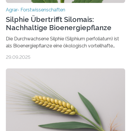
Agrar- Forstwissenschaften
Silphie Übertrifft Silomais:
Nachhaltige Bioenergiepflanze
Die Durchwachsene Silphie (Silphium perfoliatum) ist
als Bioenergiepflanze eine ökologisch vorteilhafte
Alternative zu Silomais. Das ist das Ergebnis einer
29.09.2025
mehrjährigen Vergleichsstudie von Forschenden der
Universität Bayreuth. Über ihre Ergebnisse berichten sie
im Fachjournal GBC Bioenergy. —What for? Die Suche
nach nachhaltigen Alternativen zur Energiegewinnung
aus landwirtschaftlichen Kulturen ist ein zentrales
Anliegen im Zuge der europäischen Klimaziele, bis
2050 klimaneutral zu werden. In Deutschland dominiert
bislang der Mais als Energiepflanze, doch sein Anbau
bringt ökologische Herausforderungen mit sich:
Bodenerosion, Nährstoffauswaschung und…