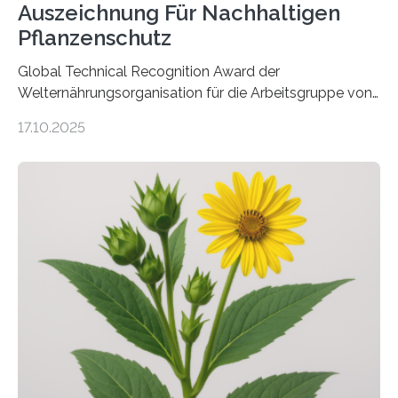
Auszeichnung Für Nachhaltigen
Pflanzenschutz
Global Technical Recognition Award der
Welternährungsorganisation für die Arbeitsgruppe von
Prof. Dr. Marc F. Schetelig am Institut für
17.10.2025
Insektenbiotechnologie der JLU Insekten spielen eine
lebenswichtige Rolle in unseren Ökosystemen, können
aber Krankheiten übertragen und der Landwirtschaft
und dem Gartenbau erhebliche Schäden zufügen. Es ist
daher entscheidend, Schadinsekten effektiv zu
bekämpfen, während gleichzeitig nützliche Insekten
erhalten bleiben. An der Justus-Liebig-Universität
Gießen (JLU) erforscht die Arbeitsgruppe von Prof. Dr.
Marc F. Schetelig am Institut für
Insektenbiotechnologie neue biologische und
biotechnologische Verfahren zur…