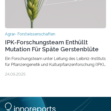
Fachzeitschrift „Nature“ veröffentlicht. Die
Forschungsgruppe hat die Evolution und…
Agrar- Forstwissenschaften
IPK-Forschungsteam Enthüllt
Mutation Für Späte Gerstenblüte
Ein Forschungsteam unter Leitung des Leibniz-Instituts
für Pflanzengenetik und Kulturpflanzenforschung (IPK)
hat die entscheidende Mutation eines Gens (PPD-H1)
24.09.2025
entdeckt, das Gerste in Regionen mit langen
Frühlingstagen später blühen lässt und damit letztlich
höhere Erträge ermöglicht. Die Wissenschaftlerinnen
und Wissenschaftler, die für ihre Studie große
Sammlungen von Wild- und domestizierter Gerste
analysierten, konnten auch zeigen, dass die Mutation