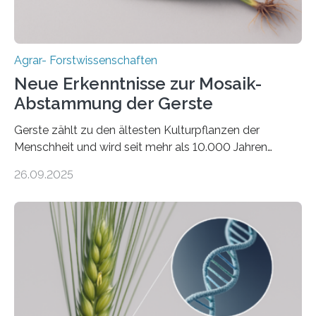
Agrar- Forstwissenschaften
Neue Erkenntnisse zur Mosaik-
Abstammung der Gerste
Gerste zählt zu den ältesten Kulturpflanzen der
Menschheit und wird seit mehr als 10.000 Jahren
kultiviert. Lange Zeit wurde vermutet, dass sie an einem
26.09.2025
einzigen Ort domestiziert wurde. Eine neue Studie eines
internationalen Teams unter Führung des Leibniz-
Instituts für Pflanzengenetik und
Kulturpflanzenforschung (IPK) zeigt, dass die heutige
Gerste aus verschiedenen Wildpopulationen im
sogenannten Fruchtbaren Halbmond hervorgegangen
ist. Sie besitzt also eine Art „Mosaik-Abstammung“. Die
Ergebnisse der Studie wurden heute in der