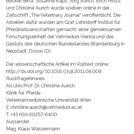
Becker-Birck, Susanne Kaps, Jörg Aurich, Erich Möstl
und Christine Aurich wurde soeben online in der
Zeitschrift „The Veterinary Journal“ veröffentlicht. Die
Arbeiten dafür wurden am Graf Lehndorff Institut für
Pferdewissenschaften gemacht, einer gemeinsamen
Forschungseinheit der Vetmeduni Vienna und des
Gestüts des deutschen Bundeslandes Brandenburg in
Neustadt, Dosse (D).
Der wissenschaftliche Artikel im Volltext online:
http://dx.doi.org/10.1016/j.tvjl.2011.08.008
Rückfragehinweis
Ao.Univ.Prof. Dr. Christine Aurich
Klinik für Pferde
Veterinärmedizinische Universität Wien
E christine.aurich@vetmeduni.ac.at
T +43 664 60257-6400
Aussender
Mag. Klaus Wassermann