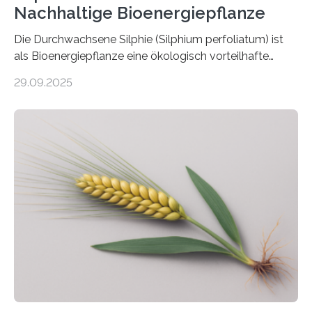
Nachhaltige Bioenergiepflanze
Die Durchwachsene Silphie (Silphium perfoliatum) ist
als Bioenergiepflanze eine ökologisch vorteilhafte
Alternative zu Silomais. Das ist das Ergebnis einer
29.09.2025
mehrjährigen Vergleichsstudie von Forschenden der
Universität Bayreuth. Über ihre Ergebnisse berichten sie
im Fachjournal GBC Bioenergy. —What for? Die Suche
nach nachhaltigen Alternativen zur Energiegewinnung
aus landwirtschaftlichen Kulturen ist ein zentrales
Anliegen im Zuge der europäischen Klimaziele, bis
2050 klimaneutral zu werden. In Deutschland dominiert
bislang der Mais als Energiepflanze, doch sein Anbau
bringt ökologische Herausforderungen mit sich:
Bodenerosion, Nährstoffauswaschung und…