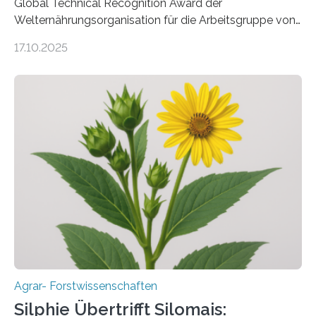
Global Technical Recognition Award der
Welternährungsorganisation für die Arbeitsgruppe von
Prof. Dr. Marc F. Schetelig am Institut für
17.10.2025
Insektenbiotechnologie der JLU Insekten spielen eine
lebenswichtige Rolle in unseren Ökosystemen, können
aber Krankheiten übertragen und der Landwirtschaft
und dem Gartenbau erhebliche Schäden zufügen. Es ist
daher entscheidend, Schadinsekten effektiv zu
bekämpfen, während gleichzeitig nützliche Insekten
erhalten bleiben. An der Justus-Liebig-Universität
Gießen (JLU) erforscht die Arbeitsgruppe von Prof. Dr.
Marc F. Schetelig am Institut für
Insektenbiotechnologie neue biologische und
biotechnologische Verfahren zur…
Agrar- Forstwissenschaften
Silphie Übertrifft Silomais: