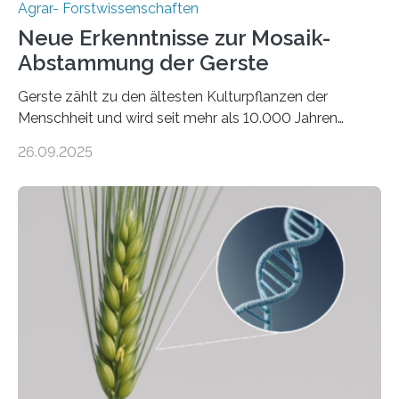
Agrar- Forstwissenschaften
Neue Erkenntnisse zur Mosaik-
Abstammung der Gerste
Gerste zählt zu den ältesten Kulturpflanzen der
Menschheit und wird seit mehr als 10.000 Jahren
kultiviert. Lange Zeit wurde vermutet, dass sie an einem
26.09.2025
einzigen Ort domestiziert wurde. Eine neue Studie eines
internationalen Teams unter Führung des Leibniz-
Instituts für Pflanzengenetik und
Kulturpflanzenforschung (IPK) zeigt, dass die heutige
Gerste aus verschiedenen Wildpopulationen im
sogenannten Fruchtbaren Halbmond hervorgegangen
ist. Sie besitzt also eine Art „Mosaik-Abstammung“. Die
Ergebnisse der Studie wurden heute in der
Fachzeitschrift „Nature“ veröffentlicht. Die
Forschungsgruppe hat die Evolution und…