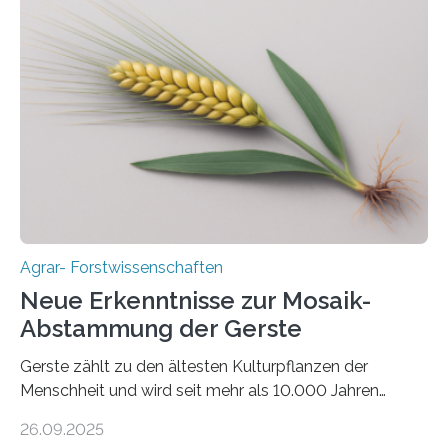
nach nachhaltigen Alternativen zur Energiegewinnung
aus landwirtschaftlichen Kulturen ist ein zentrales
Anliegen im Zuge der europäischen Klimaziele, bis
2050 klimaneutral zu werden. In Deutschland dominiert
bislang der Mais als Energiepflanze, doch sein Anbau
bringt ökologische Herausforderungen mit sich:
Bodenerosion, Nährstoffauswaschung und…
Agrar- Forstwissenschaften
Neue Erkenntnisse zur Mosaik-
Abstammung der Gerste
Gerste zählt zu den ältesten Kulturpflanzen der
Menschheit und wird seit mehr als 10.000 Jahren
kultiviert. Lange Zeit wurde vermutet, dass sie an einem
26.09.2025
einzigen Ort domestiziert wurde. Eine neue Studie eines