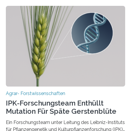
internationalen Teams unter Führung des Leibniz-
Instituts für Pflanzengenetik und
Kulturpflanzenforschung (IPK) zeigt, dass die heutige
Gerste aus verschiedenen Wildpopulationen im
sogenannten Fruchtbaren Halbmond hervorgegangen
ist. Sie besitzt also eine Art „Mosaik-Abstammung“. Die
Ergebnisse der Studie wurden heute in der
Fachzeitschrift „Nature“ veröffentlicht. Die
Forschungsgruppe hat die Evolution und…
Agrar- Forstwissenschaften
IPK-Forschungsteam Enthüllt
Mutation Für Späte Gerstenblüte
Ein Forschungsteam unter Leitung des Leibniz-Instituts
für Pflanzengenetik und Kulturpflanzenforschung (IPK)