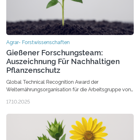
Agrar- Forstwissenschaften
Gießener Forschungsteam:
Auszeichnung Für Nachhaltigen
Pflanzenschutz
Global Technical Recognition Award der
Welternährungsorganisation für die Arbeitsgruppe von
Prof. Dr. Marc F. Schetelig am Institut für
17.10.2025
Insektenbiotechnologie der JLU Insekten spielen eine
lebenswichtige Rolle in unseren Ökosystemen, können
aber Krankheiten übertragen und der Landwirtschaft
und dem Gartenbau erhebliche Schäden zufügen. Es ist
daher entscheidend, Schadinsekten effektiv zu