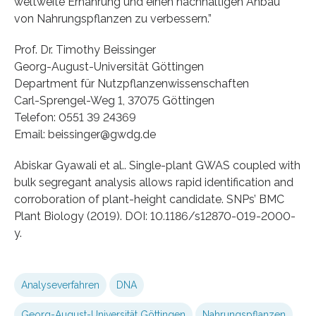
weltweite Ernährung und einen nachhaltigen Anbau
von Nahrungspflanzen zu verbessern.”
Prof. Dr. Timothy Beissinger
Georg-August-Universität Göttingen
Department für Nutzpflanzenwissenschaften
Carl-Sprengel-Weg 1, 37075 Göttingen
Telefon: 0551 39 24369
Email: beissinger@gwdg.de
Abiskar Gyawali et al.. Single-plant GWAS coupled with
bulk segregant analysis allows rapid identification and
corroboration of plant-height candidate. SNPs’ BMC
Plant Biology (2019). DOI: 10.1186/s12870-019-2000-
y.
Analyseverfahren
DNA
Georg-August-Universität Göttingen
Nahrungspflanzen