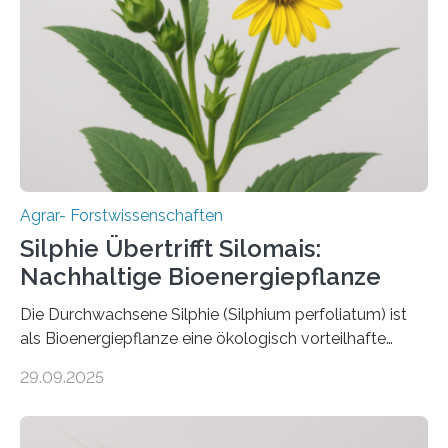
bekämpfen, während gleichzeitig nützliche Insekten
erhalten bleiben. An der Justus-Liebig-Universität
Gießen (JLU) erforscht die Arbeitsgruppe von Prof. Dr.
Marc F. Schetelig am Institut für
Insektenbiotechnologie neue biologische und
biotechnologische Verfahren zur…
Agrar- Forstwissenschaften
Silphie Übertrifft Silomais:
Nachhaltige Bioenergiepflanze
Die Durchwachsene Silphie (Silphium perfoliatum) ist
als Bioenergiepflanze eine ökologisch vorteilhafte
Alternative zu Silomais. Das ist das Ergebnis einer
29.09.2025
mehrjährigen Vergleichsstudie von Forschenden der
Universität Bayreuth. Über ihre Ergebnisse berichten sie
im Fachjournal GBC Bioenergy. —What for? Die Suche