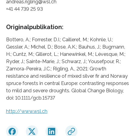
andreas.rigling@wsl.ch
+41 44 739 25 93
Originalpublikation:
Bottero, A.; Forrester, D.I.; Cailleret, M.; Kohnle, U.;
Gessler, A.; Michel, D.; Bose, A.K.; Bauhus, J.; Bugmann,
H.; Cuntz, M.; Gillerot, L.; Hanewinkel, M.; Lévesque, M.;
Ryder, J.; Sainte‐Marie, J.; Schwarz, J.; Yousefpour, R.;
Zamora‐Pereira, J.C.; Rigling, A., 2021: Growth
resistance and resilience of mixed silver fir and Norway
spruce forests in central Europe: contrasting responses
to mild and severe droughts. Global Change Biology,
doi: 10.1111/gcb.15737
http://www.wsl.ch