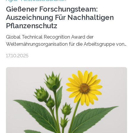
Gießener Forschungsteam:
Auszeichnung Für Nachhaltigen
Pflanzenschutz
Global Technical Recognition Award der
Welternährungsorganisation für die Arbeitsgruppe von
Prof. Dr. Marc F. Schetelig am Institut für
17.10.2025
Insektenbiotechnologie der JLU Insekten spielen eine
lebenswichtige Rolle in unseren Ökosystemen, können
aber Krankheiten übertragen und der Landwirtschaft
und dem Gartenbau erhebliche Schäden zufügen. Es ist
daher entscheidend, Schadinsekten effektiv zu
bekämpfen, während gleichzeitig nützliche Insekten
erhalten bleiben. An der Justus-Liebig-Universität
Gießen (JLU) erforscht die Arbeitsgruppe von Prof. Dr.
Marc F. Schetelig am Institut für
Insektenbiotechnologie neue biologische und
biotechnologische Verfahren zur…