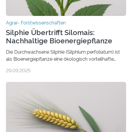
Agrar- Forstwissenschaften
Silphie Übertrifft Silomais:
Nachhaltige Bioenergiepflanze
Die Durchwachsene Silphie (Silphium perfoliatum) ist
als Bioenergiepflanze eine ökologisch vorteilhafte
Alternative zu Silomais. Das ist das Ergebnis einer
29.09.2025
mehrjährigen Vergleichsstudie von Forschenden der
Universität Bayreuth. Über ihre Ergebnisse berichten sie
im Fachjournal GBC Bioenergy. —What for? Die Suche
nach nachhaltigen Alternativen zur Energiegewinnung
aus landwirtschaftlichen Kulturen ist ein zentrales
Anliegen im Zuge der europäischen Klimaziele, bis
2050 klimaneutral zu werden. In Deutschland dominiert
bislang der Mais als Energiepflanze, doch sein Anbau
bringt ökologische Herausforderungen mit sich: