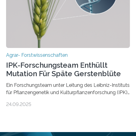
Ergebnisse der Studie wurden heute in der
Fachzeitschrift „Nature“ veröffentlicht. Die
Forschungsgruppe hat die Evolution und…
Agrar- Forstwissenschaften
IPK-Forschungsteam Enthüllt
Mutation Für Späte Gerstenblüte
Ein Forschungsteam unter Leitung des Leibniz-Instituts
für Pflanzengenetik und Kulturpflanzenforschung (IPK)
hat die entscheidende Mutation eines Gens (PPD-H1)
24.09.2025
entdeckt, das Gerste in Regionen mit langen
Frühlingstagen später blühen lässt und damit letztlich
höhere Erträge ermöglicht. Die Wissenschaftlerinnen
und Wissenschaftler, die für ihre Studie große