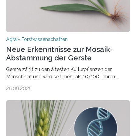
Bodenerosion, Nährstoffauswaschung und…
Agrar- Forstwissenschaften
Neue Erkenntnisse zur Mosaik-
Abstammung der Gerste
Gerste zählt zu den ältesten Kulturpflanzen der
Menschheit und wird seit mehr als 10.000 Jahren
kultiviert. Lange Zeit wurde vermutet, dass sie an einem
26.09.2025
einzigen Ort domestiziert wurde. Eine neue Studie eines
internationalen Teams unter Führung des Leibniz-
Instituts für Pflanzengenetik und
Kulturpflanzenforschung (IPK) zeigt, dass die heutige
Gerste aus verschiedenen Wildpopulationen im
sogenannten Fruchtbaren Halbmond hervorgegangen
ist. Sie besitzt also eine Art „Mosaik-Abstammung“. Die