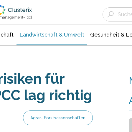
Landwirtschaft & Umwelt
Gesundheit &
Agrar- Forstwissenschaften
Unternehmensmeldungen
Biowissenschafte
Ökologie Umwelt- Naturschutz
ktmanagement-Tool
chaft
Landwirtschaft & Umwelt
Gesundheit & L
isiken für
PCC lag richtig
Agrar- Forstwissenschaften