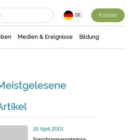
 Leben
Medien & Ereignisse
Interdisziplinäre Forschung
Veranstaltungsnachrichten
n Chemie
Gesellschaftswissenschaften
Kontakt
DE
eben
Medien & Ereignisse
Bildung
Meistgelesene
Artikel
25 April 2001
Forschungsergebnisse