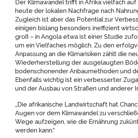
Der Klimawandel trifft in Afrika vielfach au
heute der lokalen Nachfrage nach Nahrung
Zugleich ist aber das Potential zur Verbes
einigen bislang besonders ineffizient wir
groß – in Angola etwa ist einer Studie zuf
um ein Vielfaches möglich. Zu den erfolg
Anpassung an die Klimarisiken zählt die n
Wiederherstellung der ausgelaugten Böde
bodenschonender Anbaumethoden und den 
Ebenfalls wichtig ist ein verbesserter Zug
und der Ausbau von Straßen und anderer In
„Die afrikanische Landwirtschaft hat Chanc
Augen vor dem Klimawandel zu verschließe
Wege aufzeigen, wie die Ernährung zukünf
werden kann.“