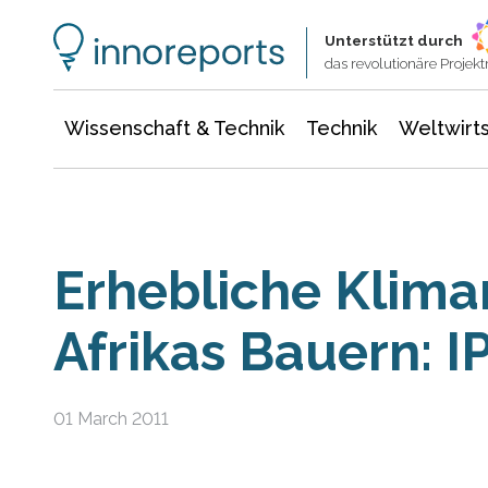
Wissenschaft & Technik
Informationstechnologie
Energie & Elektrotechnik
Unterstützt durch
das revolutionäre Proje
Wissenschaft & Technik
Technik
Weltwirts
Erhebliche Klimar
Afrikas Bauern: I
01 March 2011