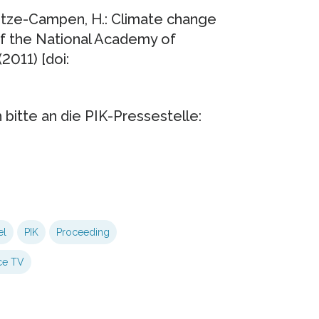
, Lotze-Campen, H.: Climate change
 of the National Academy of
2011) [doi:
bitte an die PIK-Pressestelle:
el
PIK
Proceeding
ce TV