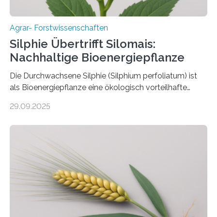
Agrar- Forstwissenschaften
Silphie Übertrifft Silomais:
Nachhaltige Bioenergiepflanze
Die Durchwachsene Silphie (Silphium perfoliatum) ist
als Bioenergiepflanze eine ökologisch vorteilhafte
Alternative zu Silomais. Das ist das Ergebnis einer
29.09.2025
mehrjährigen Vergleichsstudie von Forschenden der
Universität Bayreuth. Über ihre Ergebnisse berichten sie
im Fachjournal GBC Bioenergy. —What for? Die Suche
nach nachhaltigen Alternativen zur Energiegewinnung
aus landwirtschaftlichen Kulturen ist ein zentrales
Anliegen im Zuge der europäischen Klimaziele, bis
2050 klimaneutral zu werden. In Deutschland dominiert
bislang der Mais als Energiepflanze, doch sein Anbau
bringt ökologische Herausforderungen mit sich:
Bodenerosion, Nährstoffauswaschung und…