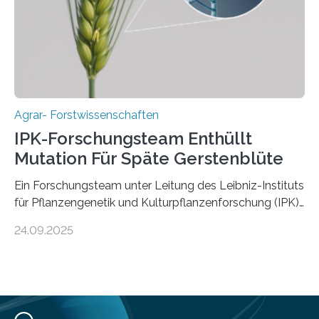
Ergebnisse der Studie wurden heute in der
Fachzeitschrift „Nature“ veröffentlicht. Die
Forschungsgruppe hat die Evolution und…
Agrar- Forstwissenschaften
IPK-Forschungsteam Enthüllt
Mutation Für Späte Gerstenblüte
Ein Forschungsteam unter Leitung des Leibniz-Instituts
für Pflanzengenetik und Kulturpflanzenforschung (IPK)
hat die entscheidende Mutation eines Gens (PPD-H1)
24.09.2025
entdeckt, das Gerste in Regionen mit langen
Frühlingstagen später blühen lässt und damit letztlich
höhere Erträge ermöglicht. Die Wissenschaftlerinnen
und Wissenschaftler, die für ihre Studie große
Sammlungen von Wild- und domestizierter Gerste