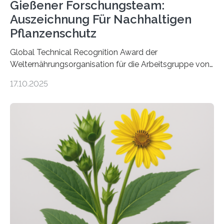
Gießener Forschungsteam:
Auszeichnung Für Nachhaltigen
Pflanzenschutz
Global Technical Recognition Award der
Welternährungsorganisation für die Arbeitsgruppe von
Prof. Dr. Marc F. Schetelig am Institut für
17.10.2025
Insektenbiotechnologie der JLU Insekten spielen eine
lebenswichtige Rolle in unseren Ökosystemen, können
aber Krankheiten übertragen und der Landwirtschaft
und dem Gartenbau erhebliche Schäden zufügen. Es ist
daher entscheidend, Schadinsekten effektiv zu
bekämpfen, während gleichzeitig nützliche Insekten
erhalten bleiben. An der Justus-Liebig-Universität
Gießen (JLU) erforscht die Arbeitsgruppe von Prof. Dr.
Marc F. Schetelig am Institut für
Insektenbiotechnologie neue biologische und
biotechnologische Verfahren zur…