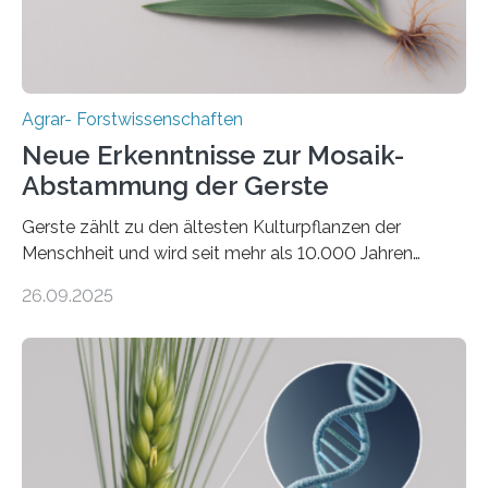
Agrar- Forstwissenschaften
Neue Erkenntnisse zur Mosaik-
Abstammung der Gerste
Gerste zählt zu den ältesten Kulturpflanzen der
Menschheit und wird seit mehr als 10.000 Jahren
kultiviert. Lange Zeit wurde vermutet, dass sie an einem
26.09.2025
einzigen Ort domestiziert wurde. Eine neue Studie eines
internationalen Teams unter Führung des Leibniz-
Instituts für Pflanzengenetik und
Kulturpflanzenforschung (IPK) zeigt, dass die heutige
Gerste aus verschiedenen Wildpopulationen im
sogenannten Fruchtbaren Halbmond hervorgegangen
ist. Sie besitzt also eine Art „Mosaik-Abstammung“. Die