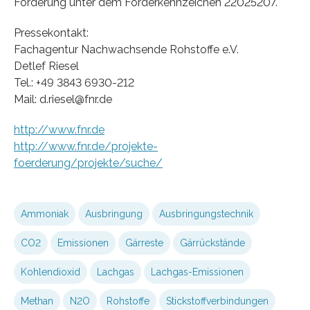
Förderung unter dem Förderkennzeichen 22025207.
Pressekontakt:
Fachagentur Nachwachsende Rohstoffe e.V.
Detlef Riesel
Tel.: +49 3843 6930-212
Mail: d.riesel@fnr.de
http://www.fnr.de
http://www.fnr.de/projekte-
foerderung/projekte/suche/
Ammoniak
Ausbringung
Ausbringungstechnik
CO2
Emissionen
Gärreste
Gärrückstände
Kohlendioxid
Lachgas
Lachgas-Emissionen
Methan
N2O
Rohstoffe
Stickstoffverbindungen