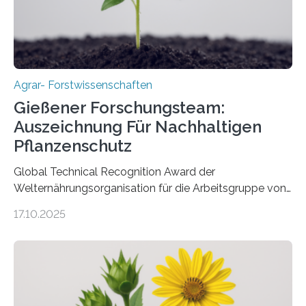
Agrar- Forstwissenschaften
Gießener Forschungsteam:
Auszeichnung Für Nachhaltigen
Pflanzenschutz
Global Technical Recognition Award der
Welternährungsorganisation für die Arbeitsgruppe von
Prof. Dr. Marc F. Schetelig am Institut für
17.10.2025
Insektenbiotechnologie der JLU Insekten spielen eine
lebenswichtige Rolle in unseren Ökosystemen, können
aber Krankheiten übertragen und der Landwirtschaft
und dem Gartenbau erhebliche Schäden zufügen. Es ist
daher entscheidend, Schadinsekten effektiv zu
bekämpfen, während gleichzeitig nützliche Insekten