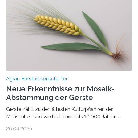
aus landwirtschaftlichen Kulturen ist ein zentrales
Anliegen im Zuge der europäischen Klimaziele, bis
2050 klimaneutral zu werden. In Deutschland dominiert
bislang der Mais als Energiepflanze, doch sein Anbau
bringt ökologische Herausforderungen mit sich:
Bodenerosion, Nährstoffauswaschung und…
Agrar- Forstwissenschaften
Neue Erkenntnisse zur Mosaik-
Abstammung der Gerste
Gerste zählt zu den ältesten Kulturpflanzen der
Menschheit und wird seit mehr als 10.000 Jahren
kultiviert. Lange Zeit wurde vermutet, dass sie an einem
26.09.2025
einzigen Ort domestiziert wurde. Eine neue Studie eines