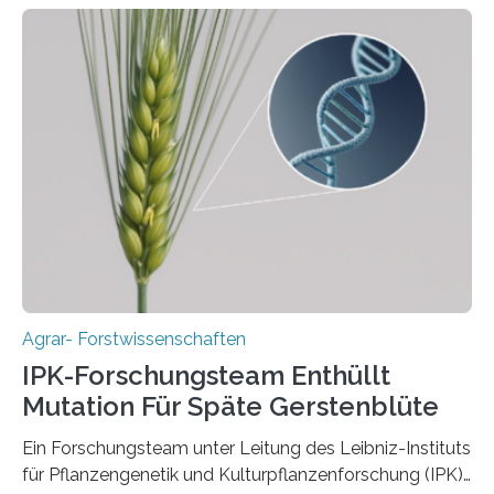
internationalen Teams unter Führung des Leibniz-
Instituts für Pflanzengenetik und
Kulturpflanzenforschung (IPK) zeigt, dass die heutige
Gerste aus verschiedenen Wildpopulationen im
sogenannten Fruchtbaren Halbmond hervorgegangen
ist. Sie besitzt also eine Art „Mosaik-Abstammung“. Die
Ergebnisse der Studie wurden heute in der
Fachzeitschrift „Nature“ veröffentlicht. Die
Forschungsgruppe hat die Evolution und…
Agrar- Forstwissenschaften
IPK-Forschungsteam Enthüllt
Mutation Für Späte Gerstenblüte
Ein Forschungsteam unter Leitung des Leibniz-Instituts
für Pflanzengenetik und Kulturpflanzenforschung (IPK)