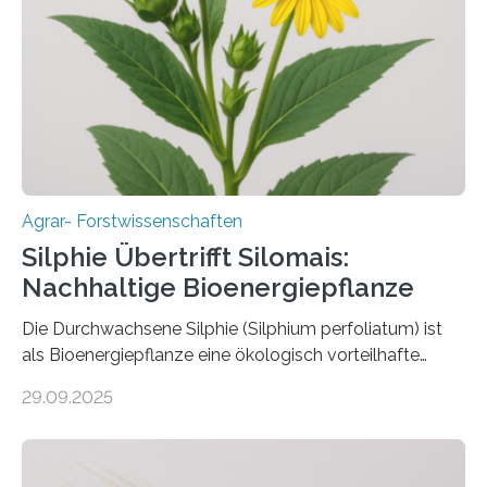
erhalten bleiben. An der Justus-Liebig-Universität
Gießen (JLU) erforscht die Arbeitsgruppe von Prof. Dr.
Marc F. Schetelig am Institut für
Insektenbiotechnologie neue biologische und
biotechnologische Verfahren zur…
Agrar- Forstwissenschaften
Silphie Übertrifft Silomais:
Nachhaltige Bioenergiepflanze
Die Durchwachsene Silphie (Silphium perfoliatum) ist
als Bioenergiepflanze eine ökologisch vorteilhafte
Alternative zu Silomais. Das ist das Ergebnis einer
29.09.2025
mehrjährigen Vergleichsstudie von Forschenden der
Universität Bayreuth. Über ihre Ergebnisse berichten sie
im Fachjournal GBC Bioenergy. —What for? Die Suche
nach nachhaltigen Alternativen zur Energiegewinnung