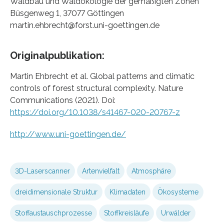
Waldbau und Waldökologie der gemäßigten Zonen
Büsgenweg 1, 37077 Göttingen
martin.ehbrecht@forst.uni-goettingen.de
Originalpublikation:
Martin Ehbrecht et al. Global patterns and climatic
controls of forest structural complexity. Nature
Communications (2021). Doi:
https://doi.org/10.1038/s41467-020-20767-z
http://www.uni-goettingen.de/
3D-Laserscanner
Artenvielfalt
Atmosphäre
dreidimensionale Struktur
Klimadaten
Ökosysteme
Stoffaustauschprozesse
Stoffkreisläufe
Urwälder