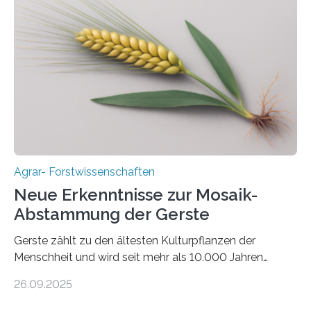
aus landwirtschaftlichen Kulturen ist ein zentrales
Anliegen im Zuge der europäischen Klimaziele, bis
2050 klimaneutral zu werden. In Deutschland dominiert
bislang der Mais als Energiepflanze, doch sein Anbau
bringt ökologische Herausforderungen mit sich:
Bodenerosion, Nährstoffauswaschung und…
Agrar- Forstwissenschaften
Neue Erkenntnisse zur Mosaik-
Abstammung der Gerste
Gerste zählt zu den ältesten Kulturpflanzen der
Menschheit und wird seit mehr als 10.000 Jahren
kultiviert. Lange Zeit wurde vermutet, dass sie an einem
26.09.2025
einzigen Ort domestiziert wurde. Eine neue Studie eines
internationalen Teams unter Führung des Leibniz-