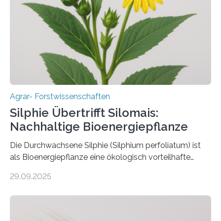
erhalten bleiben. An der Justus-Liebig-Universität
Gießen (JLU) erforscht die Arbeitsgruppe von Prof. Dr.
Marc F. Schetelig am Institut für
Insektenbiotechnologie neue biologische und
biotechnologische Verfahren zur…
Agrar- Forstwissenschaften
Silphie Übertrifft Silomais:
Nachhaltige Bioenergiepflanze
Die Durchwachsene Silphie (Silphium perfoliatum) ist
als Bioenergiepflanze eine ökologisch vorteilhafte
Alternative zu Silomais. Das ist das Ergebnis einer
29.09.2025
mehrjährigen Vergleichsstudie von Forschenden der
Universität Bayreuth. Über ihre Ergebnisse berichten sie
im Fachjournal GBC Bioenergy. —What for? Die Suche
nach nachhaltigen Alternativen zur Energiegewinnung