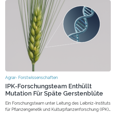
Instituts für Pflanzengenetik und
Kulturpflanzenforschung (IPK) zeigt, dass die heutige
Gerste aus verschiedenen Wildpopulationen im
sogenannten Fruchtbaren Halbmond hervorgegangen
ist. Sie besitzt also eine Art „Mosaik-Abstammung“. Die
Ergebnisse der Studie wurden heute in der
Fachzeitschrift „Nature“ veröffentlicht. Die
Forschungsgruppe hat die Evolution und…
Agrar- Forstwissenschaften
IPK-Forschungsteam Enthüllt
Mutation Für Späte Gerstenblüte
Ein Forschungsteam unter Leitung des Leibniz-Instituts
für Pflanzengenetik und Kulturpflanzenforschung (IPK)
hat die entscheidende Mutation eines Gens (PPD-H1)