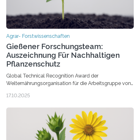
Agrar- Forstwissenschaften
Gießener Forschungsteam:
Auszeichnung Für Nachhaltigen
Pflanzenschutz
Global Technical Recognition Award der
Welternährungsorganisation für die Arbeitsgruppe von
Prof. Dr. Marc F. Schetelig am Institut für
17.10.2025
Insektenbiotechnologie der JLU Insekten spielen eine
lebenswichtige Rolle in unseren Ökosystemen, können
aber Krankheiten übertragen und der Landwirtschaft
und dem Gartenbau erhebliche Schäden zufügen. Es ist
daher entscheidend, Schadinsekten effektiv zu
bekämpfen, während gleichzeitig nützliche Insekten