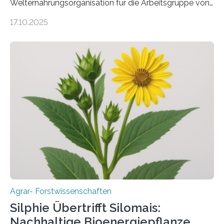
Welternährungsorganisation für die Arbeitsgruppe von
Prof. Dr. Marc F. Schetelig am Institut für
17.10.2025
Insektenbiotechnologie der JLU Insekten spielen eine
lebenswichtige Rolle in unseren Ökosystemen, können
aber Krankheiten übertragen und der Landwirtschaft
und dem Gartenbau erhebliche Schäden zufügen. Es ist
daher entscheidend, Schadinsekten effektiv zu
bekämpfen, während gleichzeitig nützliche Insekten
erhalten bleiben. An der Justus-Liebig-Universität
Gießen (JLU) erforscht die Arbeitsgruppe von Prof. Dr.
Marc F. Schetelig am Institut für
Insektenbiotechnologie neue biologische und
biotechnologische Verfahren zur…
Agrar- Forstwissenschaften
Silphie Übertrifft Silomais:
Nachhaltige Bioenergiepflanze