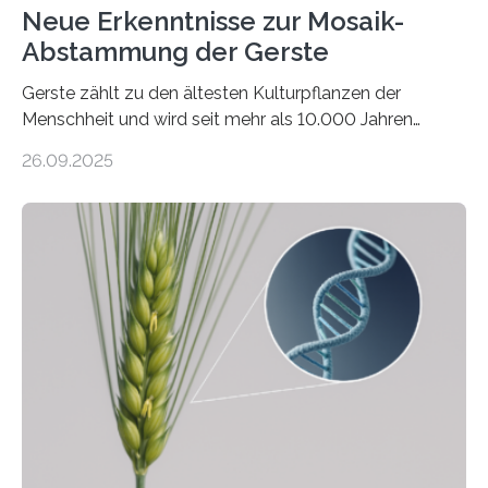
Neue Erkenntnisse zur Mosaik-
Abstammung der Gerste
Gerste zählt zu den ältesten Kulturpflanzen der
Menschheit und wird seit mehr als 10.000 Jahren
kultiviert. Lange Zeit wurde vermutet, dass sie an einem
26.09.2025
einzigen Ort domestiziert wurde. Eine neue Studie eines
internationalen Teams unter Führung des Leibniz-
Instituts für Pflanzengenetik und
Kulturpflanzenforschung (IPK) zeigt, dass die heutige
Gerste aus verschiedenen Wildpopulationen im
sogenannten Fruchtbaren Halbmond hervorgegangen
ist. Sie besitzt also eine Art „Mosaik-Abstammung“. Die
Ergebnisse der Studie wurden heute in der
Fachzeitschrift „Nature“ veröffentlicht. Die
Forschungsgruppe hat die Evolution und…