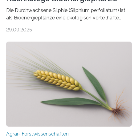
Die Durchwachsene Silphie (Silphium perfoliatum) ist
als Bioenergiepflanze eine ökologisch vorteilhafte
Alternative zu Silomais. Das ist das Ergebnis einer
29.09.2025
mehrjährigen Vergleichsstudie von Forschenden der
Universität Bayreuth. Über ihre Ergebnisse berichten sie
im Fachjournal GBC Bioenergy. —What for? Die Suche
nach nachhaltigen Alternativen zur Energiegewinnung
aus landwirtschaftlichen Kulturen ist ein zentrales
Anliegen im Zuge der europäischen Klimaziele, bis
2050 klimaneutral zu werden. In Deutschland dominiert
bislang der Mais als Energiepflanze, doch sein Anbau
bringt ökologische Herausforderungen mit sich:
Bodenerosion, Nährstoffauswaschung und…
Agrar- Forstwissenschaften